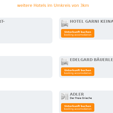
weitere Hotels im Umkreis von 3km
T-
HOTEL GARNI KEIN
Unterkunft buchen
booking accomodation
EDELGARD BÄUERL
Unterkunft buchen
booking accomodation
ADLER
Der Freie Grieche
Unterkunft buchen
booking accomodation