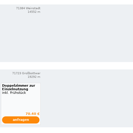
71384 Weinstadt
14552 m
71723 Großbottwar
19292 m
Doppelzimmer zur
Einzelnutzung
inkl. Frühstück
70.40 €
anfragen