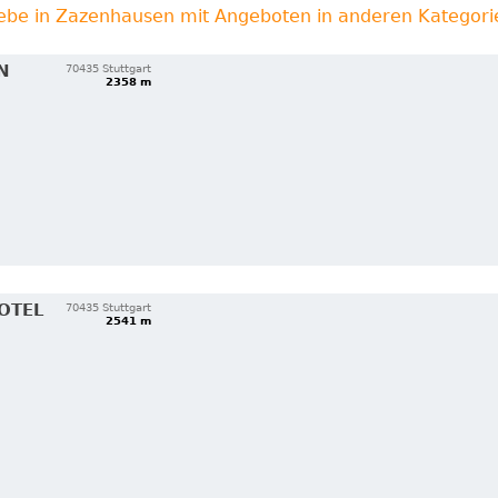
iebe in Zazenhausen mit Angeboten in anderen Kategori
N
70435 Stuttgart
2358 m
OTEL
70435 Stuttgart
2541 m