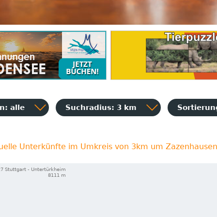
: alle
Suchradius: 3 km
Sortieru
uelle Unterkünfte im Umkreis von 3km um Zazenhause
7 Stuttgart - Untertürkheim
8111 m