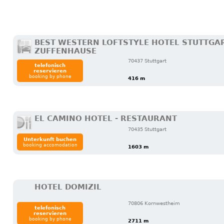
BEST WESTERN LOFTSTYLE HOTEL STUTTGAR
ZUFFENHAUSE
70437 Stuttgart
telefonisch
reservieren
booking by phone
416 m
EL CAMINO HOTEL - RESTAURANT
70435 Stuttgart
Unterkunft buchen
booking accomodation
1603 m
HOTEL DOMIZIL
70806 Kornwestheim
telefonisch
reservieren
booking by phone
2711 m