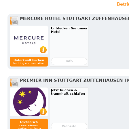
Betr
MERCURE HOTEL STUTTGART ZUFFENHAUSE
Entdecken Sie unser
Hotel
Unterkunft buchen
Info
booking accomodation
PREMIER INN STUTTGART ZUFFENHAUSEN H
Jetzt buchen &
traumhaft schlafen
telefonisch
reservieren
Website
booking by phone