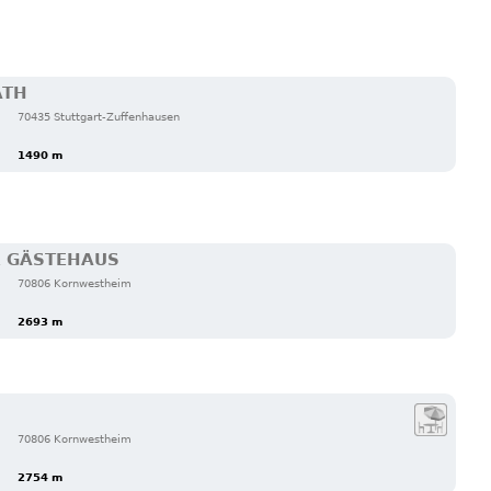
ATH
70435 Stuttgart-Zuffenhausen
1490 m
E GÄSTEHAUS
70806 Kornwestheim
2693 m
70806 Kornwestheim
2754 m