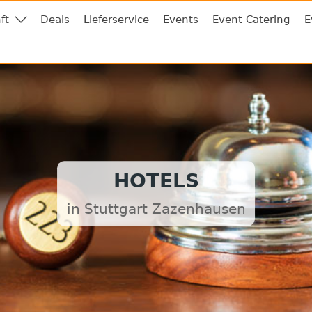
ft
Deals
Lieferservice
Events
Event-Catering
E
HOTELS
in Stuttgart Zazenhausen