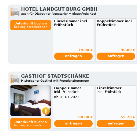
HOTEL LANDGUT BURG GMBH
auch für Diabetiker, Vegetarier + glutenfreie Kost
Einzelzimmer incl.
Doppelzimmer incl.
Unterkunft buchen
Frühstück
Frühstück
booking accomodation
74.00 €
90.00 €
anfragen
anfragen
GASTHOF STADTSCHÄNKE
Historischer Gasthof mit Fremdenzimmmern
Doppelzimmer
Einzelzimmer
inkl. Frühstück
inkl. Frühstück
ab 01.01.2021
88.00 €
59.20 €
Unterkunft buchen
anfragen
anfragen
booking accomodation