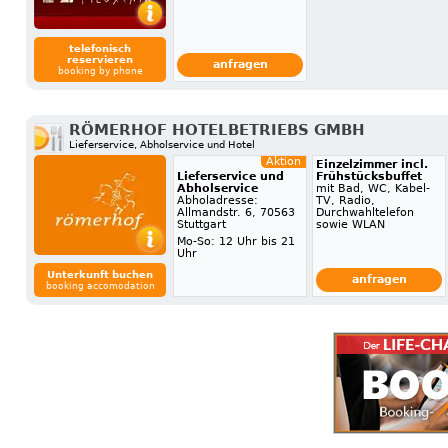
telefonisch
reservieren
anfragen
booking by phone
RÖMERHOF HOTELBETRIEBS GMBH
Lieferservice, Abholservice und Hotel
Aktion
Einzelzimmer incl.
Lieferservice und
Frühstücksbuffet
Abholservice
mit Bad, WC, Kabel-
Abholadresse:
TV, Radio,
Allmandstr. 6, 70563
Durchwahltelefon
Stuttgart
sowie WLAN
Mo-So: 12 Uhr bis 21
Uhr
Unterkunft buchen
anfragen
booking accomodation