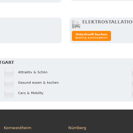
ELEKTROSTALLATI
Unterkunft buchen
booking accomodation
TTGART
Attraktiv & Schön
Gesund essen & kochen
Cars & Mobility
Kornwestheim
Nürnberg