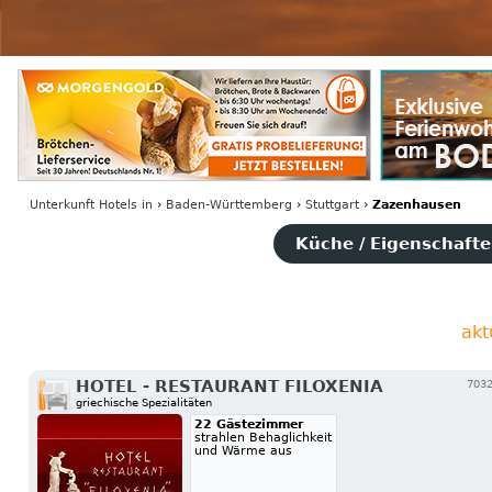
Unterkunft Hotels
in
›
Baden-Württemberg
›
Stuttgart
›
Zazenhausen
Küche / Eigenschaften
akt
HOTEL - RESTAURANT FILOXENIA
7032
griechische Spezialitäten
22 Gästezimmer
strahlen Behaglichkeit
und Wärme aus