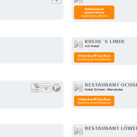
telefonisch
reservieren
booking by phone
KREHL´S LINDE
mit Hotel
Unterkunft buchen
booking accomodation
RESTAURANT OCHS
Hotel Ochsen, Weinstube
Unterkunft buchen
booking accomodation
RESTAURANT LÖWEN