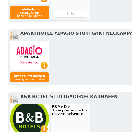
telefonisch
reservieren
Info
booking by phone
APARTHOTEL ADAGIO STUTTGART NECKARP
Unterkunft buchen
booking accomodation
B&B HOTEL STUTTGART-NECKARHAFEN
B&Me Das
Treueprogramm für
clevere Reisende