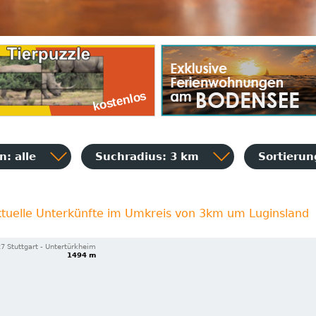
: alle
Suchradius: 3 km
Sortieru
ktuelle Unterkünfte im Umkreis von 3km um Luginsland
7 Stuttgart - Untertürkheim
1494 m