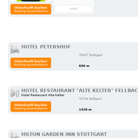
Unterkunft buchen
Info
booking accomodation
HOTEL PETERSHOF
70327 Stuttgart
Unterkunft buchen
booking accomodation
696 m
HOTEL RESTAURANT "ALTE KELTER" FELLBA
Hotel Restaurant Alte Kelter
70734 Fellbach
Unterkunft buchen
booking accomodation
1428 m
HILTON GARDEN INN STUTTGART