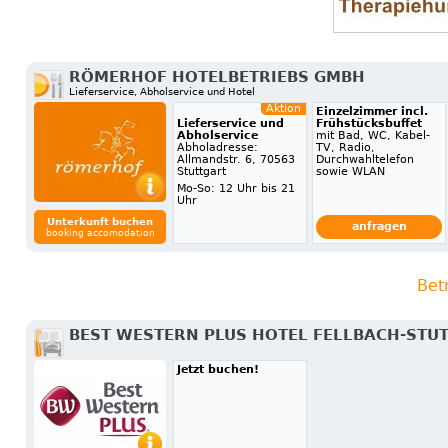
RÖMERHOF HOTELBETRIEBS GMBH
Lieferservice, Abholservice und Hotel
Aktion
Einzelzimmer incl.
Lieferservice und
Frühstücksbuffet
Abholservice
mit Bad, WC, Kabel-
Abholadresse:
TV, Radio,
Allmandstr. 6, 70563
Durchwahltelefon
Stuttgart
sowie WLAN
Mo-So: 12 Uhr bis 21
Uhr
Unterkunft buchen
anfragen
booking accomodation
Bet
BEST WESTERN PLUS HOTEL FELLBACH-STU
Jetzt buchen!