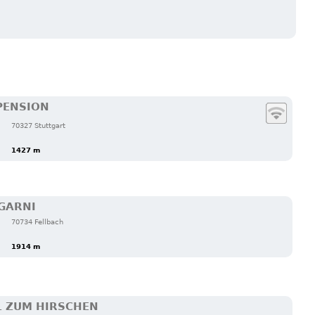
PENSION
70327 Stuttgart
1427 m
GARNI
70734 Fellbach
1914 m
L ZUM HIRSCHEN