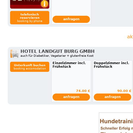
telefonisch
reservieren
anfragen
booking by phone
ak
HOTEL LANDGUT BURG GMBH
auch für Diabetiker, Vegetarier + glutenfreie Kost
Einzelzimmer incl.
Doppelzimmer incl.
Unterkunft buchen
Frühstück
Frühstück
booking accomodation
74.00 €
90.00 €
anfragen
anfragen