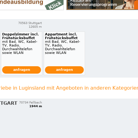
70563 Stuttgart
12605 m
Doppelzimmer incl.
Appartment incl.
Frühstücksbuffet
Frühstücksbuffet
mit Bad, WC, Kabel-
mit Bad, WC, Kabel-
TV, Radio,
TV, Radio,
Durchwahltelefon
Durchwahltelefon
sowie WLAN
sowie WLAN
anfragen
anfragen
riebe in Luginsland mit Angeboten in anderen Kategorie
TTGART
70734 Fellbach
1944 m