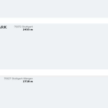
ARK
70372 Stuttgart
2455 m
70327 Stuttgart-Wangen
2718 m