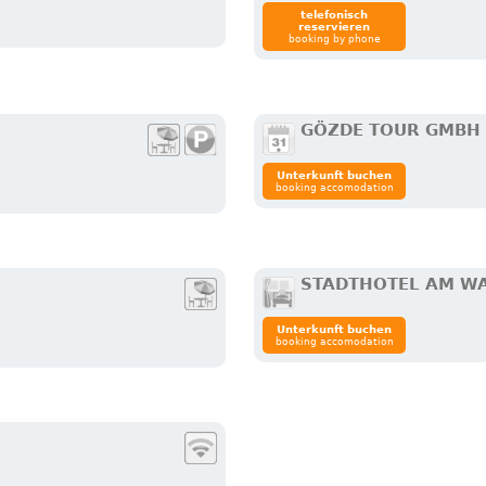
telefonisch
reservieren
booking by phone
GÖZDE TOUR GMBH
Unterkunft buchen
booking accomodation
STADTHOTEL AM WA
Unterkunft buchen
booking accomodation