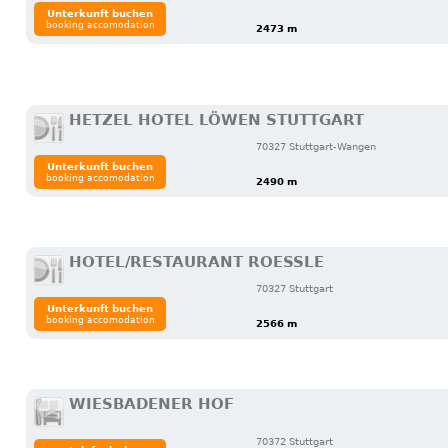
Unterkunft buchen
booking accomodation
2473 m
HETZEL HOTEL LÖWEN STUTTGART
70327 Stuttgart-Wangen
Unterkunft buchen
booking accomodation
2490 m
HOTEL/RESTAURANT ROESSLE
70327 Stuttgart
Unterkunft buchen
booking accomodation
2566 m
WIESBADENER HOF
70372 Stuttgart