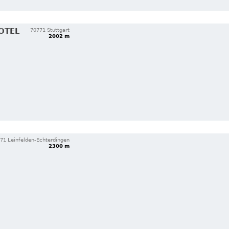
OTEL
70771 Stuttgart
2002 m
71 Leinfelden-Echterdingen
2300 m