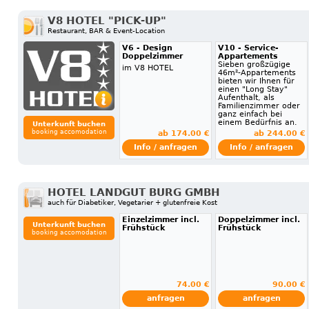
V8 HOTEL "PICK-UP"
Restaurant, BAR & Event-Location
V6 - Design
V10 - Service-
Doppelzimmer
Appartements
Sieben großzügige
im V8 HOTEL
46m²-Appartements
bieten wir Ihnen für
einen "Long Stay"
Aufenthalt, als
Familienzimmer oder
ganz einfach bei
einem Bedürfnis an.
Unterkunft buchen
booking accomodation
ab 174.00 €
ab 244.00 €
Info / anfragen
Info / anfragen
HOTEL LANDGUT BURG GMBH
auch für Diabetiker, Vegetarier + glutenfreie Kost
Einzelzimmer incl.
Doppelzimmer incl.
Unterkunft buchen
Frühstück
Frühstück
booking accomodation
74.00 €
90.00 €
anfragen
anfragen