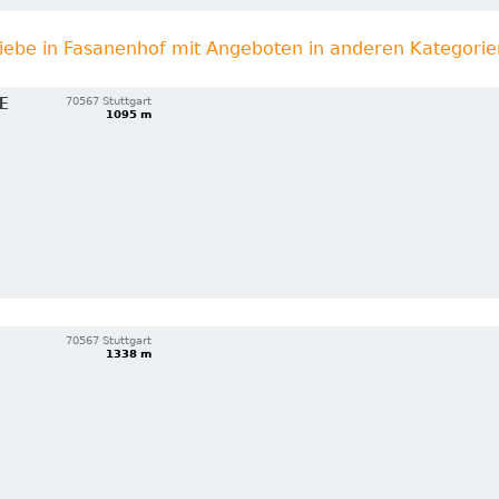
iebe in Fasanenhof mit Angeboten in anderen Kategorie
E
70567 Stuttgart
1095 m
70567 Stuttgart
1338 m