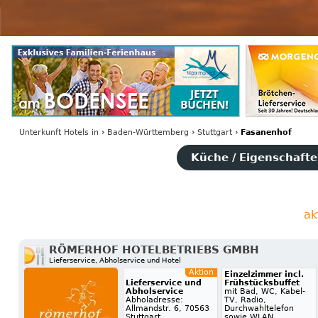
Unterkunft Hotels
in
›
Baden-Württemberg
›
Stuttgart
›
Fasanenhof
Küche / Eigenschaften
ak
RÖMERHOF HOTELBETRIEBS GMBH
Lieferservice, Abholservice und Hotel
Aktion
Einzelzimmer incl.
Lieferservice und
Frühstücksbuffet
Abholservice
mit Bad, WC, Kabel-
Abholadresse:
TV, Radio,
Allmandstr. 6, 70563
Durchwahltelefon
Stuttgart
sowie WLAN