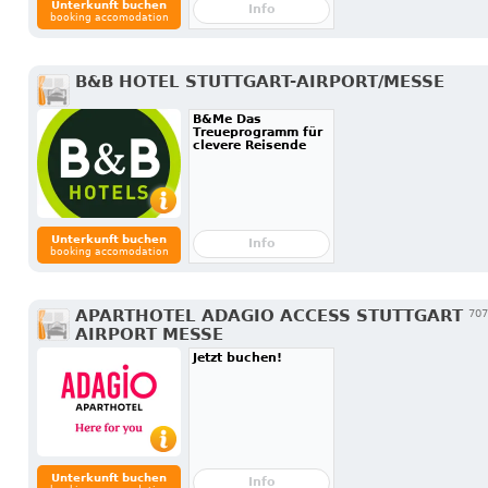
Unterkunft buchen
Info
booking accomodation
B&B HOTEL STUTTGART-AIRPORT/MESSE
B&Me Das
Treueprogramm für
clevere Reisende
Unterkunft buchen
Info
booking accomodation
APARTHOTEL ADAGIO ACCESS STUTTGART
707
AIRPORT MESSE
Jetzt buchen!
Unterkunft buchen
Info