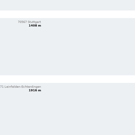
70567 Stuttgart
1408 m
71 Leinfelden-Echterdingen
1916 m