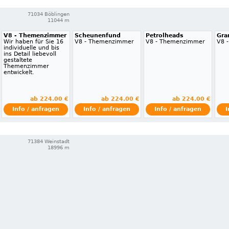
71034 Böblingen
11044 m
V8 - Themenzimmer
Scheunenfund
Petrolheads
Gra
Wir haben für Sie 16
V8 - Themenzimmer
V8 - Themenzimmer
V8 
individuelle und bis
ins Detail liebevoll
gestaltete
Themenzimmer
entwickelt.
ab 224.00 €
ab 224.00 €
ab 224.00 €
Info / anfragen
Info / anfragen
Info / anfragen
I
71384 Weinstadt
18996 m