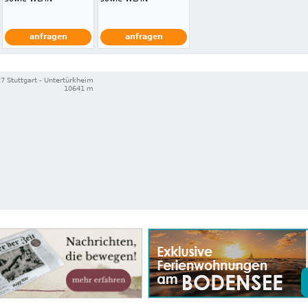
anfragen
anfragen
7 Stuttgart - Untertürkheim
10641 m