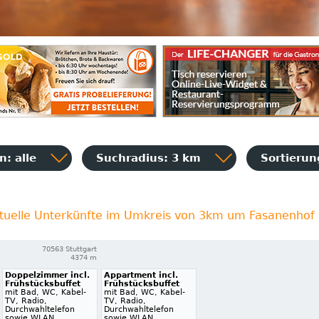
: alle
Suchradius: 3 km
Sortieru
tuelle Unterkünfte im Umkreis von 3km um Fasanenhof
70563 Stuttgart
4374 m
Doppelzimmer incl.
Appartment incl.
Frühstücksbuffet
Frühstücksbuffet
mit Bad, WC, Kabel-
mit Bad, WC, Kabel-
TV, Radio,
TV, Radio,
Durchwahltelefon
Durchwahltelefon
sowie WLAN
sowie WLAN