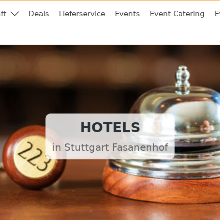
ft
Deals
Lieferservice
Events
Event-Catering
E
HOTELS
in Stuttgart Fasanenhof