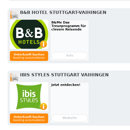
B&B HOTEL STUTTGART-VAIHINGEN
B&Me Das
Treueprogramm für
clevere Reisende
Unterkunft buchen
Info
booking accomodation
IBIS STYLES STUTTGART VAIHINGEN
Jetzt entdecken!
Unterkunft buchen
Website
booking accomodation