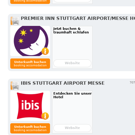
booking accomodation
PREMIER INN STUTTGART AIRPORT/MESSE H
Jetzt buchen &
traumhaft schlafen
Unterkunft buchen
Website
booking accomodation
IBIS STUTTGART AIRPORT MESSE
707
Entdecken Sie unser
Hotel
Unterkunft buchen
Website
booking accomodation