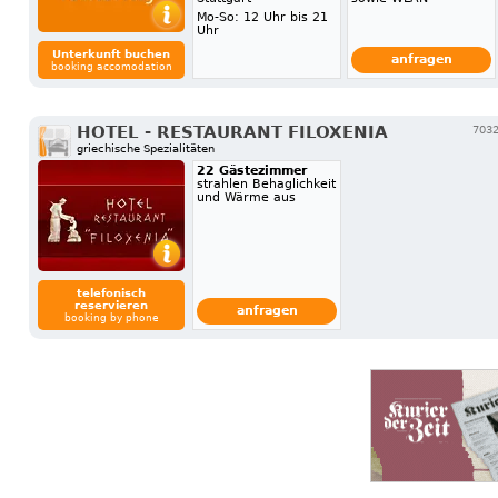
Mo-So: 12 Uhr bis 21
Uhr
Unterkunft buchen
anfragen
booking accomodation
HOTEL - RESTAURANT FILOXENIA
7032
griechische Spezialitäten
22 Gästezimmer
strahlen Behaglichkeit
und Wärme aus
telefonisch
reservieren
anfragen
booking by phone