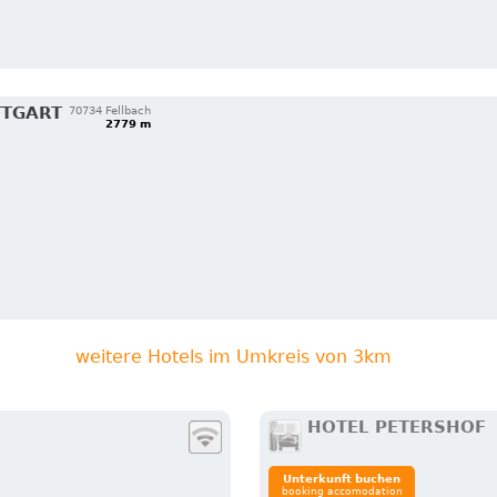
TTGART
70734 Fellbach
2779 m
weitere Hotels im Umkreis von 3km
HOTEL PETERSHOF
Unterkunft buchen
booking accomodation