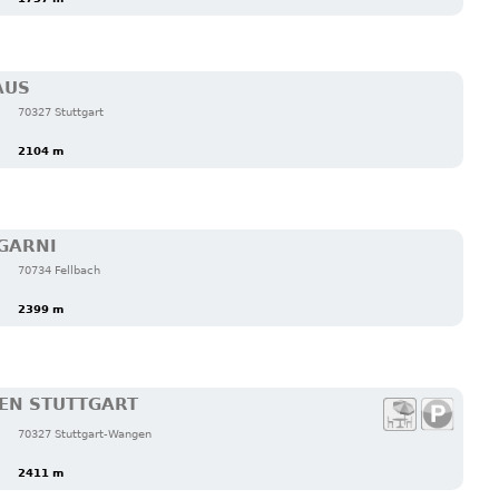
AUS
70327 Stuttgart
2104 m
GARNI
70734 Fellbach
2399 m
EN STUTTGART
70327 Stuttgart-Wangen
2411 m