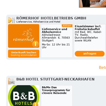
RÖMERHOF HOTELBETRIEBS GMBH
Lieferservice, Abholservice und Hotel
Aktion
Einzelzimmer incl.
Lieferservice und
Frühstücksbuffet
Abholservice
mit Bad, WC, Kabel-
Abholadresse:
TV, Radio,
Allmandstr. 6, 70563
Durchwahltelefon
Stuttgart
sowie WLAN
Mo-So: 12 Uhr bis 21
Uhr
Unterkunft buchen
anfragen
booking accomodation
Bet
B&B HOTEL STUTTGART-NECKARHAFEN
B&Me Das
Treueprogramm für
clevere Reisende