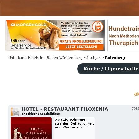
Unterkunft Hotels
in
›
Baden-Württemberg
›
Stuttgart
›
Rotenberg
Küche / Eigenschaften
a
HOTEL - RESTAURANT FILOXENIA
7032
griechische Spezialitäten
22 Gästezimmer
strahlen Behaglichkeit
und Wärme aus