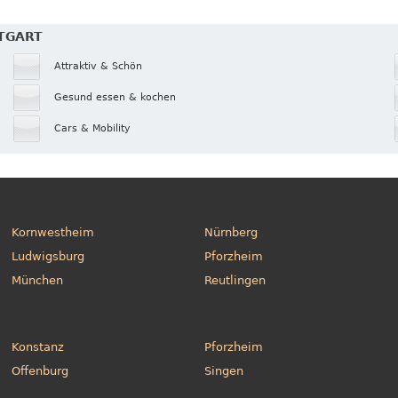
TTGART
Attraktiv & Schön
Gesund essen & kochen
Cars & Mobility
Kornwestheim
Nürnberg
Ludwigsburg
Pforzheim
München
Reutlingen
Konstanz
Pforzheim
Offenburg
Singen