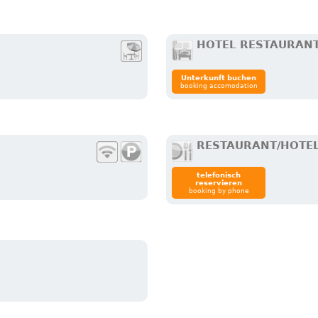
HOTEL RESTAURAN
Unterkunft buchen
booking accomodation
RESTAURANT/HOTE
telefonisch
reservieren
booking by phone