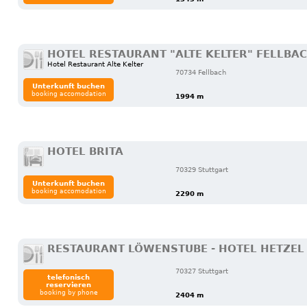
HOTEL RESTAURANT "ALTE KELTER" FELLBA
Hotel Restaurant Alte Kelter
70734 Fellbach
Unterkunft buchen
booking accomodation
1994 m
HOTEL BRITA
70329 Stuttgart
Unterkunft buchen
booking accomodation
2290 m
RESTAURANT LÖWENSTUBE - HOTEL HETZEL
70327 Stuttgart
telefonisch
reservieren
booking by phone
2404 m