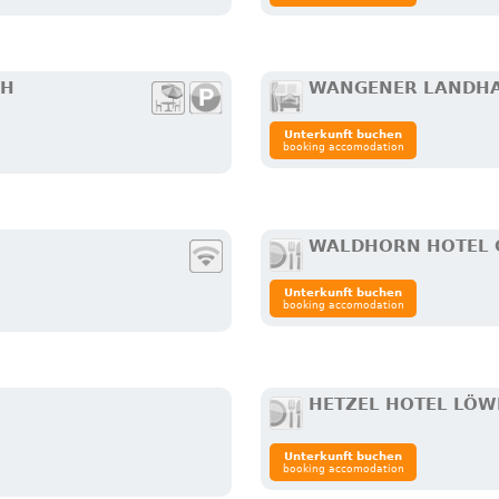
CH
WANGENER LANDH
Unterkunft buchen
booking accomodation
WALDHORN HOTEL 
Unterkunft buchen
booking accomodation
HETZEL HOTEL LÖW
Unterkunft buchen
booking accomodation