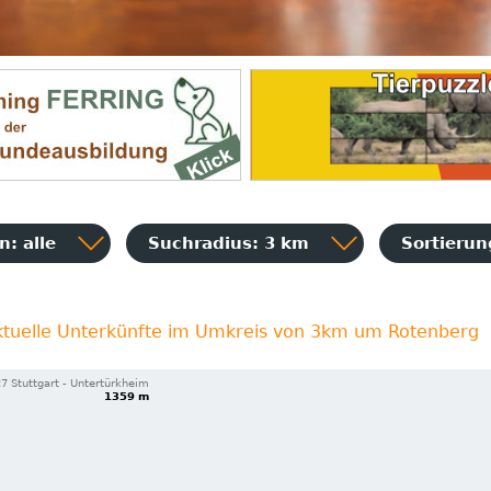
: alle
Suchradius: 3 km
Sortieru
ktuelle Unterkünfte im Umkreis von 3km um Rotenberg
7 Stuttgart - Untertürkheim
1359 m