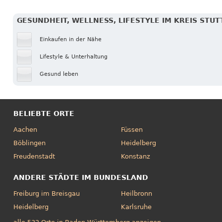
GESUNDHEIT, WELLNESS, LIFESTYLE IM KREIS STU
Einkaufen in der Nähe
Lifestyle & Unterhaltung
Gesund leben
BELIEBTE ORTE
Aachen
Füssen
Böblingen
Heidelberg
Freudenstadt
Konstanz
ANDERE STÄDTE IM BUNDESLAND
Freiburg im Breisgau
Heilbronn
Heidelberg
Karlsruhe