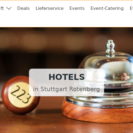
ft
Deals
Lieferservice
Events
Event-Catering
E
HOTELS
in Stuttgart Rotenberg