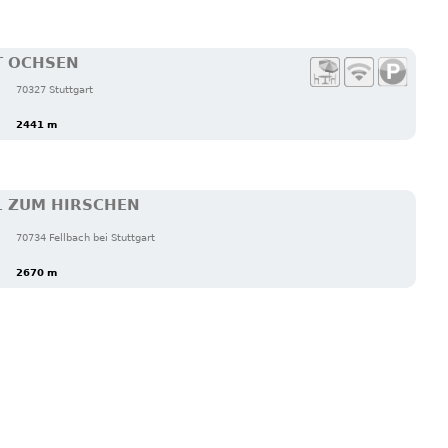
T OCHSEN
70327 Stuttgart
2441 m
L ZUM HIRSCHEN
70734 Fellbach bei Stuttgart
2670 m