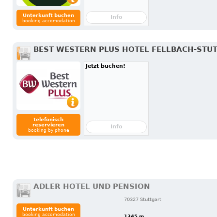
Unterkunft buchen
Info
booking accomodation
BEST WESTERN PLUS HOTEL FELLBACH-STU
Jetzt buchen!
telefonisch
reservieren
Info
booking by phone
ADLER HOTEL UND PENSION
70327 Stuttgart
Unterkunft buchen
booking accomodation
1345 m