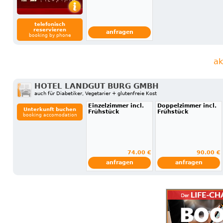
telefonisch
reservieren
anfragen
booking by phone
ak
HOTEL LANDGUT BURG GMBH
auch für Diabetiker, Vegetarier + glutenfreie Kost
Einzelzimmer incl.
Doppelzimmer incl.
Unterkunft buchen
Frühstück
Frühstück
booking accomodation
74.00 €
90.00 €
anfragen
anfragen