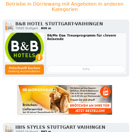
Betriebe in Dürrlewang mit Angeboten in anderen
Kategorien
B&B HOTEL STUTTGART-VAIHINGEN
70565 Stuttgart
806 m
B&Me Das Treueprogramm für clevere
Reisende
Unterkunft buchen
Info
booking accomodation
IBIS STYLES STUTTGART VAIHINGEN
70565 Stuttgart
885 m