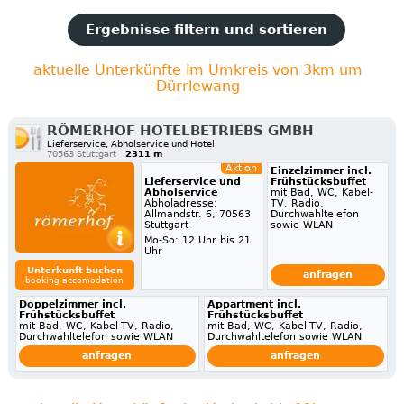
Ergebnisse filtern und sortieren
aktuelle Unterkünfte im Umkreis von 3km um
Dürrlewang
RÖMERHOF HOTELBETRIEBS GMBH
Lieferservice, Abholservice und Hotel
70563 Stuttgart
2311 m
Aktion
Einzelzimmer incl.
Lieferservice und
Frühstücksbuffet
Abholservice
mit Bad, WC, Kabel-
Abholadresse:
TV, Radio,
Allmandstr. 6, 70563
Durchwahltelefon
Stuttgart
sowie WLAN
Mo-So: 12 Uhr bis 21
Uhr
Unterkunft buchen
anfragen
booking accomodation
Doppelzimmer incl.
Appartment incl.
Frühstücksbuffet
Frühstücksbuffet
mit Bad, WC, Kabel-TV, Radio,
mit Bad, WC, Kabel-TV, Radio,
Durchwahltelefon sowie WLAN
Durchwahltelefon sowie WLAN
anfragen
anfragen