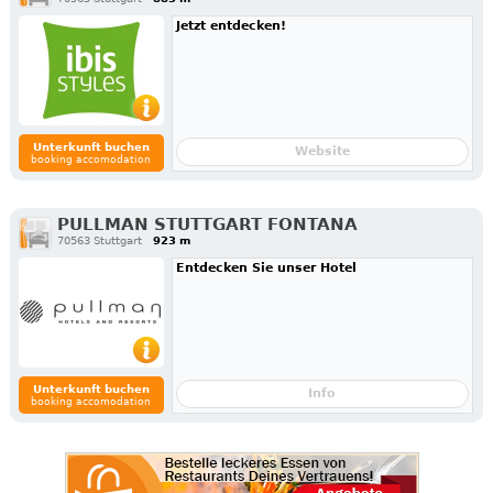
Jetzt entdecken!
Unterkunft buchen
Website
booking accomodation
PULLMAN STUTTGART FONTANA
70563 Stuttgart
923 m
Entdecken Sie unser Hotel
Unterkunft buchen
Info
booking accomodation