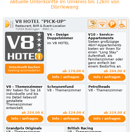
aktuelle Unterkünfte im Umkreis bis 12km von
Dürrlewang
V8 HOTEL "PICK-UP"
Restaurant, BAR & Event-Location
71034 Böblingen
8961 m
V6 - Design
V10 - Service-
Doppelzimmer
Appartements
Sieben großzügige
im V8 HOTEL
46m²-Appartements
bieten wir Ihnen für
einen "Long Stay"
Aufenthalt, als
Familienzimmer oder
ganz einfach bei
einem Bedürfnis an.
Unterkunft buchen
booking accomodation
ab 174.00 €
ab 244.00 €
Info / anfragen
Info / anfragen
V8 - Themenzimmer
Scheunenfund
Petrolheads
Wir haben für Sie 16
V8 - Themenzimmer
V8 - Themenzimmer
individuelle und bis
ins Detail liebevoll
gestaltete
Themenzimmer
entwickelt.
ab 224.00 €
ab 224.00 €
ab 224.00 €
Info / anfragen
Info / anfragen
Info / anfragen
Grandprix Originals
British Racing
V8 - Themenzimmer
V8 - Themenzimmer