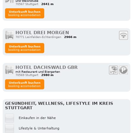
und Weisnstube
70567 Stuttgart
2641 m
Unterkunft buchen
booking accomodation
HOTEL DREI MORGEN
70771 Leinfelden-Echterdingen
2966 m
Unterkunft buchen
booking accomodation
HOTEL DACHSWALD GBR
mit Restaurant und Biergarten
70569 Stuttgart
2980 m
Unterkunft buchen
booking accomodation
GESUNDHEIT, WELLNESS, LIFESTYLE IM KREIS
STUTTGART
Einkaufen in der Nähe
Lifestyle & Unterhaltung