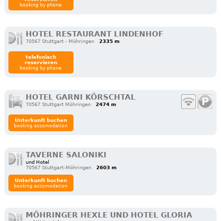
booking by phone
HOTEL RESTAURANT LINDENHOF
70567 Stuttgart - Möhringen
2335 m
telefonisch
reservieren
booking by phone
HOTEL GARNI KÖRSCHTAL
70567 Stuttgart Möhringen
2474 m
Unterkunft buchen
booking accomodation
TAVERNE SALONIKI
und Hotel
70567 Stuttgart-Möhringen
2603 m
Unterkunft buchen
booking accomodation
MÖHRINGER HEXLE UND HOTEL GLORIA