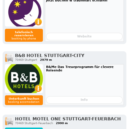
Jetzt buchen & traumhaft schlafen
telefonisch
reservieren
Website
booking by phone
B&B HOTEL STUTTGART-CITY
70469 Stuttgart
2979 m
B&Me Das Treueprogramm für clevere
Reisende
Unterkunft buchen
Info
booking accomodation
HOTEL MOTEL ONE STUTTGART-FEUERBACH
70469 Stuttgart-Feuerbach
2990 m