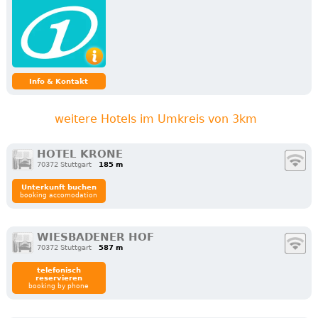
Info & Kontakt
weitere Hotels im Umkreis von 3km
HOTEL KRONE
70372 Stuttgart
185 m
Unterkunft buchen
booking accomodation
WIESBADENER HOF
70372 Stuttgart
587 m
telefonisch
reservieren
booking by phone