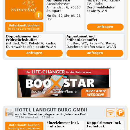
Abholservice
mit Bad, WC, Kabel-
Abholadresse:
TV, Radio,
Allmandstr. 6, 70563
Durchwahltelefon
Stuttgart
sowie WLAN
Mo-So: 12 Uhr bis 21
Uhr
Unterkunft buchen
anfragen
booking accomodation
Doppelzimmer incl.
Appartment incl.
Frühstücksbuffet
Frühstücksbuffet
mit Bad, WC, Kabel-TV, Radio,
mit Bad, WC, Kabel-TV, Radio,
Durchwahltelefon sowie WLAN
Durchwahltelefon sowie WLAN
anfragen
anfragen
HOTEL LANDGUT BURG GMBH
auch für Diabetiker, Vegetarier + glutenfreie Kost
71384 Weinstadt
12103 m
Einzelzimmer incl.
Doppelzimmer incl.
Unterkunft buchen
Frühstück
Frühstück
booking accomodation