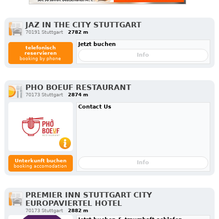
JAZ IN THE CITY STUTTGART
70191 Stuttgart
2782 m
Jetzt buchen
telefonisch
reservieren
Info
booking by phone
PHO BOEUF RESTAURANT
70173 Stuttgart
2874 m
Contact Us
Unterkunft buchen
Info
booking accomodation
PREMIER INN STUTTGART CITY
EUROPAVIERTEL HOTEL
70173 Stuttgart
2882 m