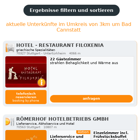
Ergebnisse filtern und sortieren
aktuelle Unterkünfte im Umkreis von 3km um Bad
Cannstatt
HOTEL - RESTAURANT FILOXENIA
griechische Spezialitäten
70327 Stuttgart - Untertürkheim
4066 m
22 Gästezimmer
strahlen Behaglichkeit und Wärme aus
telefonisch
reservieren
anfragen
booking by phone
RÖMERHOF HOTELBETRIEBS GMBH
Lieferservice, Abholservice und Hotel
70563 Stuttgart
10807 m
Aktion
Einzelzimmer incl.
Lieferservice und
Frühstücksbuffet