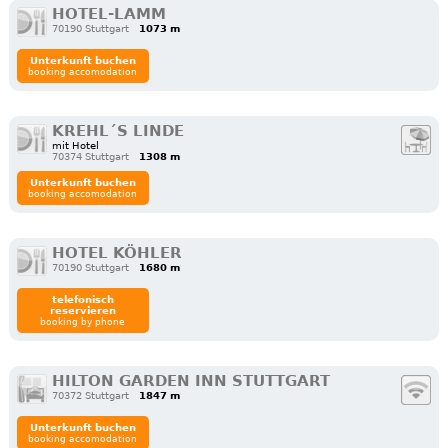
HOTEL-LAMM
70190 Stuttgart
1073 m
Unterkunft buchen
booking accomodation
KREHL´S LINDE
mit Hotel
70374 Stuttgart
1308 m
Unterkunft buchen
booking accomodation
HOTEL KÖHLER
70190 Stuttgart
1680 m
telefonisch
reservieren
booking by phone
HILTON GARDEN INN STUTTGART
70372 Stuttgart
1847 m
Unterkunft buchen
booking accomodation