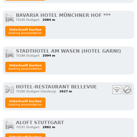
BAVARIA HOTEL MÜNCHNER HOF ***
70190 Stuttgart
2084 m
Unterkunft buchen
booking accomodation
STADTHOTEL AM WASEN (HOTEL GARNI)
70188 Stuttgart
2094 m
Unterkunft buchen
booking accomodation
HOTEL-RESTAURANT BELLEVUE
70186 Stuttgart (Gaisburg)
2627 m
Unterkunft buchen
booking accomodation
ALOFT STUTTGART
70191 Stuttgart
2882 m
Unterkunft buchen