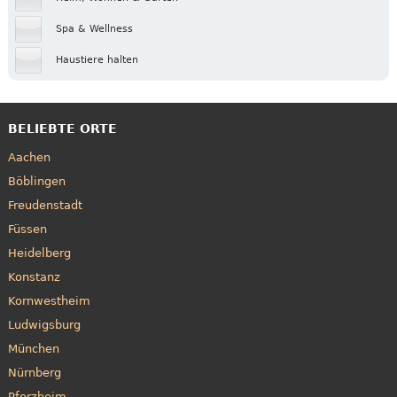
Spa & Wellness
Haustiere halten
BELIEBTE ORTE
Aachen
Böblingen
Freudenstadt
Füssen
Heidelberg
Konstanz
Kornwestheim
Ludwigsburg
München
Nürnberg
Pforzheim