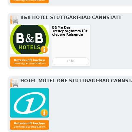
booking accomodation
B&B HOTEL STUTTGART-BAD CANNSTATT
B&Me Das
Treueprogramm für
clevere Reisende
Unterkunft buchen
Info
booking accomodation
HOTEL MOTEL ONE STUTTGART-BAD CANNST
Unterkunft buchen
booking accomodation