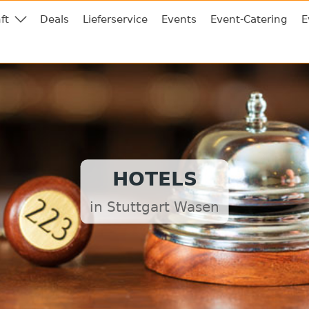
ft
Deals
Lieferservice
Events
Event-Catering
E
HOTELS
in Stuttgart Wasen