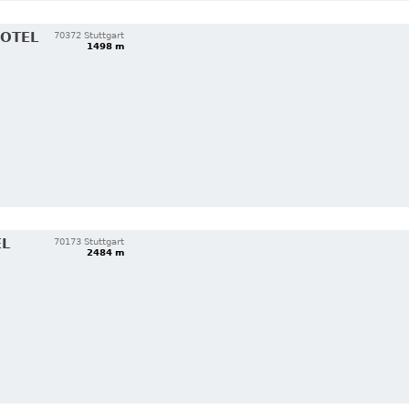
HOTEL
70372 Stuttgart
1498 m
EL
70173 Stuttgart
2484 m