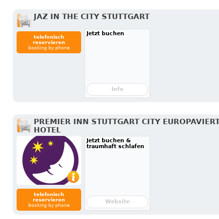
JAZ IN THE CITY STUTTGART
Jetzt buchen
telefonisch
reservieren
booking by phone
Info
PREMIER INN STUTTGART CITY EUROPAVIER
HOTEL
Jetzt buchen &
traumhaft schlafen
telefonisch
reservieren
Website
booking by phone