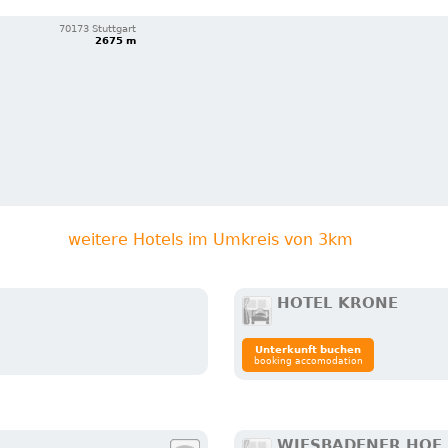
70173 Stuttgart
2675 m
weitere Hotels im Umkreis von 3km
HOTEL KRONE
Unterkunft buchen
booking accomodation
WIESBADENER HOF