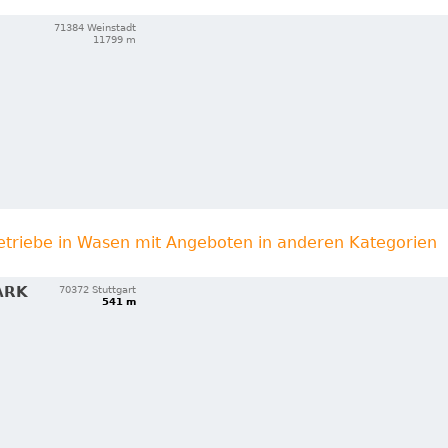
71384 Weinstadt
11799 m
etriebe in Wasen mit Angeboten in anderen Kategorien
ARK
70372 Stuttgart
541 m