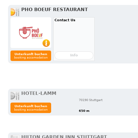
PHO BOEUF RESTAURANT
Contact Us
Unterkunft buchen
Info
booking accomodation
HOTEL-LAMM
70190 Stuttgart
Unterkunft buchen
booking accomodation
650 m
HILTON GARDEN INN STUTTGART