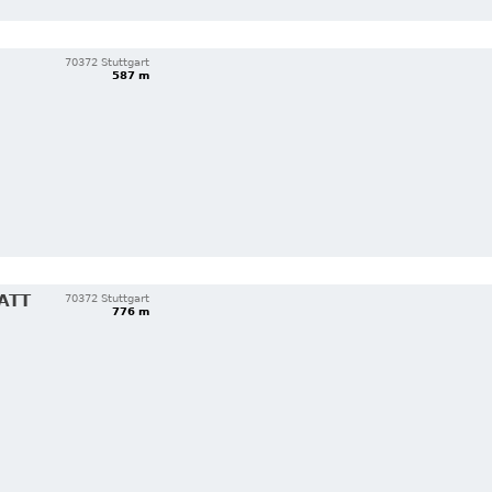
70372 Stuttgart
587 m
ATT
70372 Stuttgart
776 m