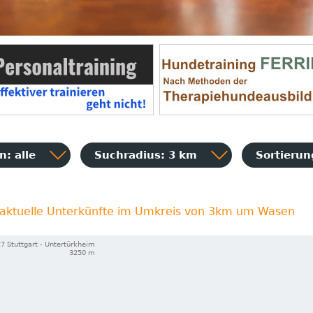
: alle
Suchradius: 3 km
Sortieru
aktuelle Unterkünfte im Umkreis von 3km um Wasen
7 Stuttgart - Untertürkheim
3250 m