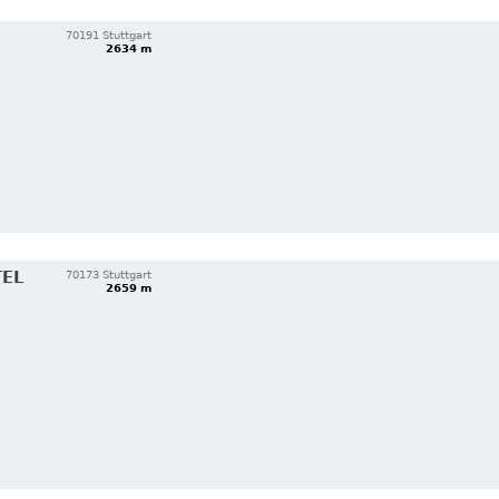
70191 Stuttgart
2634 m
TEL
70173 Stuttgart
2659 m