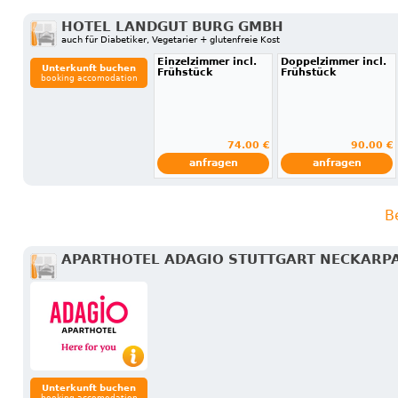
HOTEL LANDGUT BURG GMBH
auch für Diabetiker, Vegetarier + glutenfreie Kost
Einzelzimmer incl.
Doppelzimmer incl.
Unterkunft buchen
Frühstück
Frühstück
booking accomodation
74.00 €
90.00 €
anfragen
anfragen
B
APARTHOTEL ADAGIO STUTTGART NECKARP
Unterkunft buchen