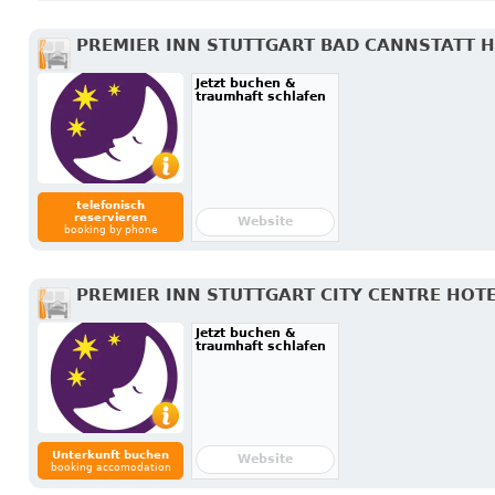
PREMIER INN STUTTGART BAD CANNSTATT 
Jetzt buchen &
traumhaft schlafen
telefonisch
reservieren
Website
booking by phone
PREMIER INN STUTTGART CITY CENTRE HOT
Jetzt buchen &
traumhaft schlafen
Unterkunft buchen
Website
booking accomodation