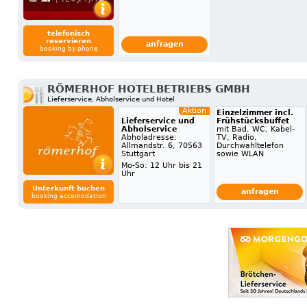
telefonisch
reservieren
anfragen
booking by phone
RÖMERHOF HOTELBETRIEBS GMBH
Lieferservice, Abholservice und Hotel
Aktion
Einzelzimmer incl.
Lieferservice und
Frühstücksbuffet
Abholservice
mit Bad, WC, Kabel-
Abholadresse:
TV, Radio,
Allmandstr. 6, 70563
Durchwahltelefon
Stuttgart
sowie WLAN
Mo-So: 12 Uhr bis 21
Uhr
Unterkunft buchen
anfragen
booking accomodation