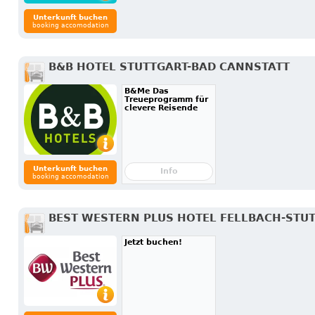
Unterkunft buchen
booking accomodation
B&B HOTEL STUTTGART-BAD CANNSTATT
B&Me Das
Treueprogramm für
clevere Reisende
Unterkunft buchen
Info
booking accomodation
BEST WESTERN PLUS HOTEL FELLBACH-STU
Jetzt buchen!