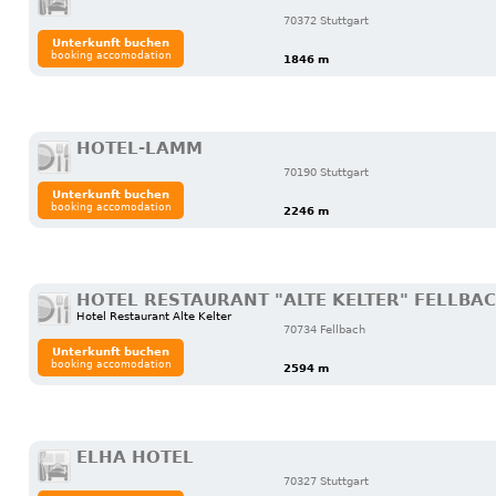
70372 Stuttgart
Unterkunft buchen
booking accomodation
1846 m
HOTEL-LAMM
70190 Stuttgart
Unterkunft buchen
booking accomodation
2246 m
HOTEL RESTAURANT "ALTE KELTER" FELLBA
Hotel Restaurant Alte Kelter
70734 Fellbach
Unterkunft buchen
booking accomodation
2594 m
ELHA HOTEL
70327 Stuttgart