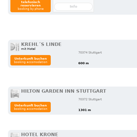
telefonisch
reservieren
Info
booking by phone
KREHL´S LINDE
mit Hotel
70374 Stuttgart
Unterkunft buchen
booking accomodation
600 m
HILTON GARDEN INN STUTTGART
70372 Stuttgart
Unterkunft buchen
booking accomodation
1301 m
HOTEL KRONE