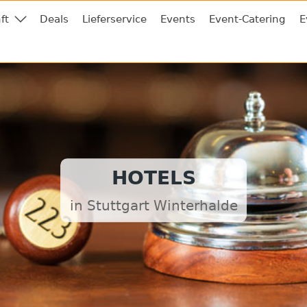
ft
Deals
Lieferservice
Events
Event-Catering
E
HOTELS
in Stuttgart Winterhalde