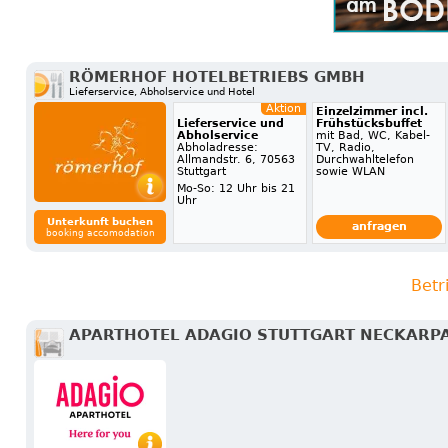
RÖMERHOF HOTELBETRIEBS GMBH
Lieferservice, Abholservice und Hotel
Aktion
Einzelzimmer incl.
Lieferservice und
Frühstücksbuffet
Abholservice
mit Bad, WC, Kabel-
Abholadresse:
TV, Radio,
Allmandstr. 6, 70563
Durchwahltelefon
Stuttgart
sowie WLAN
Mo-So: 12 Uhr bis 21
Uhr
Unterkunft buchen
anfragen
booking accomodation
Betr
APARTHOTEL ADAGIO STUTTGART NECKARP