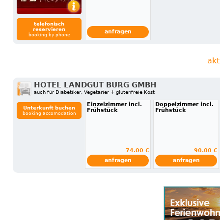
telefonisch
reservieren
anfragen
booking by phone
akt
HOTEL LANDGUT BURG GMBH
auch für Diabetiker, Vegetarier + glutenfreie Kost
Einzelzimmer incl.
Doppelzimmer incl.
Unterkunft buchen
Frühstück
Frühstück
booking accomodation
74.00 €
90.00 €
anfragen
anfragen