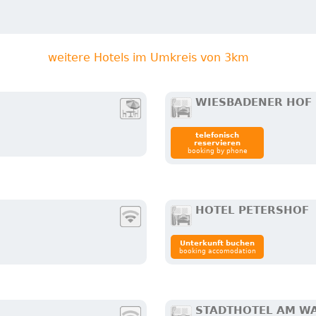
weitere Hotels im Umkreis von 3km
WIESBADENER HOF
telefonisch
reservieren
booking by phone
HOTEL PETERSHOF
Unterkunft buchen
booking accomodation
STADTHOTEL AM WA