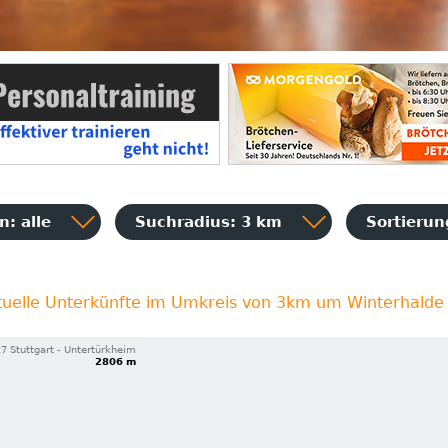
: alle
Suchradius: 3 km
Sortieru
tuelle Unterkünfte im Umkreis von 3km um Winterhalde
7 Stuttgart - Untertürkheim
2806 m