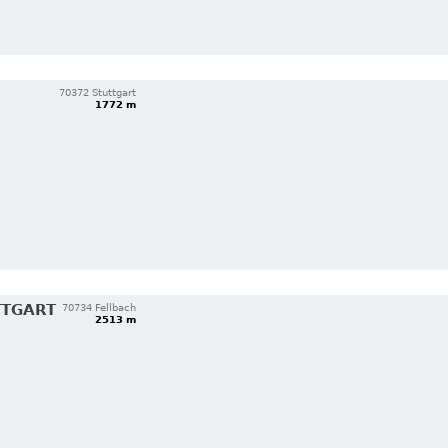
70372 Stuttgart
1772 m
TTGART
70734 Fellbach
2513 m