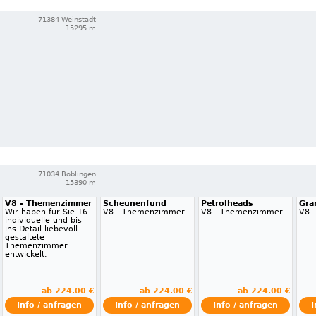
71384 Weinstadt
15295 m
71034 Böblingen
15390 m
V8 - Themenzimmer
Scheunenfund
Petrolheads
Gra
Wir haben für Sie 16
V8 - Themenzimmer
V8 - Themenzimmer
V8 
individuelle und bis
ins Detail liebevoll
gestaltete
Themenzimmer
entwickelt.
ab 224.00 €
ab 224.00 €
ab 224.00 €
Info / anfragen
Info / anfragen
Info / anfragen
I