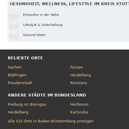
GESUNDHEIT, WELLNESS, LIFESTYLE IM KREIS STU
Einkaufen in der Nähe
Lifestyle & Unterhaltung
Gesund leben
BELIEBTE ORTE
Aachen
Füssen
Böblingen
Heidelberg
Freudenstadt
Konstanz
ANDERE STÄDTE IM BUNDESLAND
Freiburg im Breisgau
Heilbronn
Heidelberg
Karlsruhe
alle 532 Orte in Baden-Württemberg anzeigen