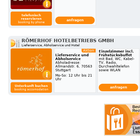
telefonisch
reservieren
anfragen
booking by phone
RÖMERHOF HOTELBETRIEBS GMBH
Lieferservice, Abholservice und Hotel
Aktion
Einzelzimmer incl.
Lieferservice und
Frühstücksbuffet
Abholservice
mit Bad, WC, Kabel-
Abholadresse:
TV, Radio,
Allmandstr. 6, 70563
Durchwahltelefon
Stuttgart
sowie WLAN
Mo-So: 12 Uhr bis 21
Uhr
Unterkunft buchen
anfragen
booking accomodation