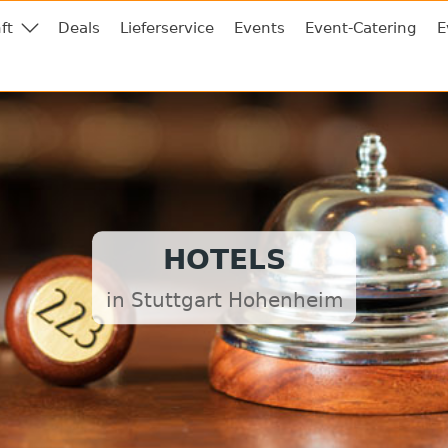
ft
Deals
Lieferservice
Events
Event-Catering
E
HOTELS
in Stuttgart Hohenheim