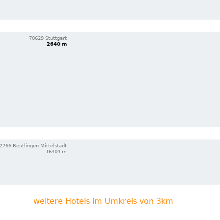
70629 Stuttgart
2640 m
2766 Reutlingen Mittelstadt
16404 m
weitere Hotels im Umkreis von 3km