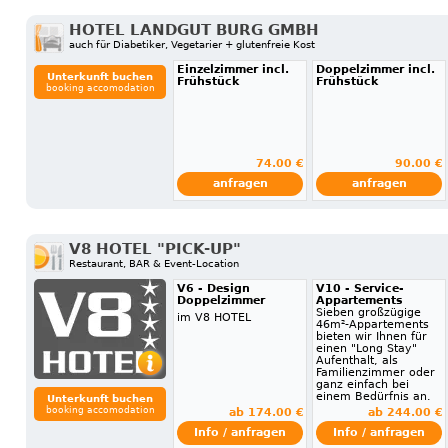
HOTEL LANDGUT BURG GMBH
auch für Diabetiker, Vegetarier + glutenfreie Kost
Einzelzimmer incl.
Doppelzimmer incl.
Unterkunft buchen
Frühstück
Frühstück
booking accomodation
74.00 €
90.00 €
anfragen
anfragen
V8 HOTEL "PICK-UP"
Restaurant, BAR & Event-Location
V6 - Design
V10 - Service-
Doppelzimmer
Appartements
Sieben großzügige
im V8 HOTEL
46m²-Appartements
bieten wir Ihnen für
einen "Long Stay"
Aufenthalt, als
Familienzimmer oder
ganz einfach bei
einem Bedürfnis an.
Unterkunft buchen
booking accomodation
ab 174.00 €
ab 244.00 €
Info / anfragen
Info / anfragen