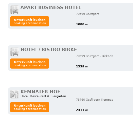
APART BUSINESS HOTEL
70599 Stuttgart
Unterkunft buchen
booking accomodation
1080 m
HOTEL / BISTRO BIRKE
70599 Stuttgart - Birkach
Unterkunft buchen
booking accomodation
1339 m
KEMNATER HOF
Hotel, Restaurant & Biergarten
73760 Ostfildern-Kemnat
Unterkunft buchen
booking accomodation
2411 m