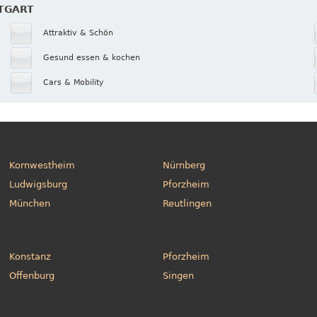
TTGART
Attraktiv & Schön
Gesund essen & kochen
Cars & Mobility
Kornwestheim
Nürnberg
Ludwigsburg
Pforzheim
München
Reutlingen
Konstanz
Pforzheim
Offenburg
Singen