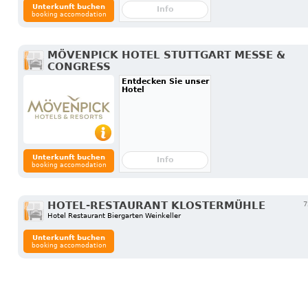
Unterkunft buchen
Info
booking accomodation
MÖVENPICK HOTEL STUTTGART MESSE &
CONGRESS
Entdecken Sie unser
Hotel
Unterkunft buchen
Info
booking accomodation
HOTEL-RESTAURANT KLOSTERMÜHLE
7
Hotel Restaurant Biergarten Weinkeller
Unterkunft buchen
booking accomodation