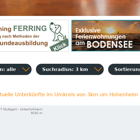
: alle
Suchradius: 3 km
Sortieru
tuelle Unterkünfte im Umkreis von 3km um Hohenheim
7 Stuttgart - Untertürkheim
8192 m