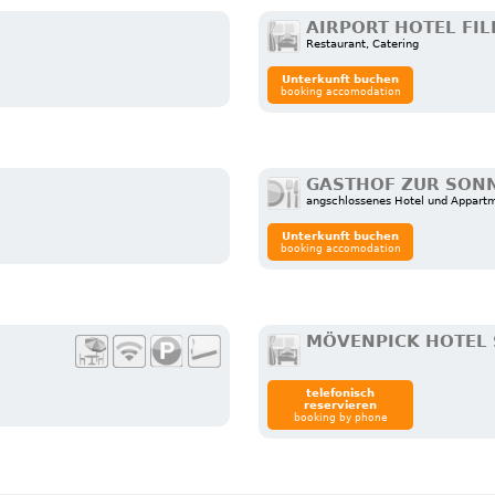
AIRPORT HOTEL FI
Restaurant, Catering
Unterkunft buchen
booking accomodation
GASTHOF ZUR SON
angschlossenes Hotel und Appart
Unterkunft buchen
booking accomodation
MÖVENPICK HOTEL 
telefonisch
reservieren
booking by phone