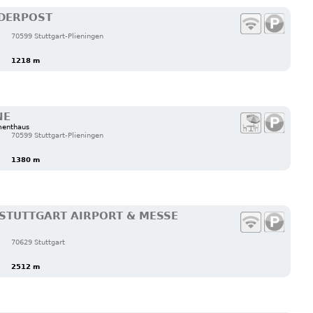
LDERPOST
70599 Stuttgart-Plieningen
1218 m
NE
menthaus
70599 Stuttgart-Plieningen
1380 m
STUTTGART AIRPORT & MESSE
70629 Stuttgart
2512 m