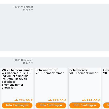
71384 Weinstadt
14759 m
71034 Böblingen
15117 m
V8 - Themenzimmer
Scheunenfund
Petrolheads
Gra
Wir haben für Sie 16
V8 - Themenzimmer
V8 - Themenzimmer
V8 
individuelle und bis
ins Detail liebevoll
gestaltete
Themenzimmer
entwickelt.
ab 224.00 €
ab 224.00 €
ab 224.00 €
Info / anfragen
Info / anfragen
Info / anfragen
I