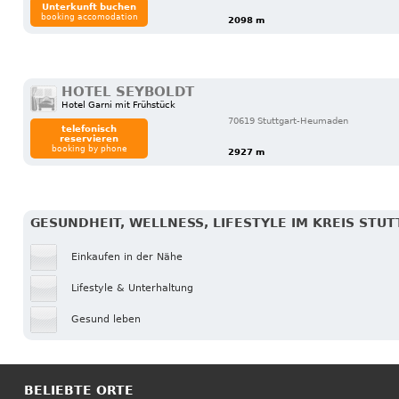
Unterkunft buchen
booking accomodation
2098 m
HOTEL SEYBOLDT
Hotel Garni mit Frühstück
70619 Stuttgart-Heumaden
telefonisch
reservieren
booking by phone
2927 m
GESUNDHEIT, WELLNESS, LIFESTYLE IM KREIS STU
Einkaufen in der Nähe
Lifestyle & Unterhaltung
Gesund leben
BELIEBTE ORTE