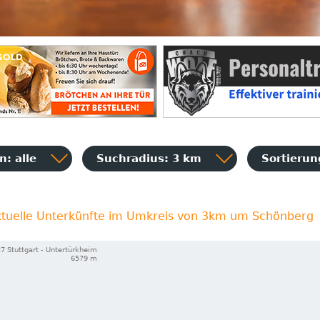
: alle
Suchradius: 3 km
Sortieru
ktuelle Unterkünfte im Umkreis von 3km um Schönberg
7 Stuttgart - Untertürkheim
6579 m