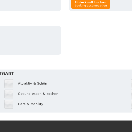
Unterkunft buchen
booking accomodation
TTGART
Attraktiv & Schön
Gesund essen & kochen
Cars & Mobility