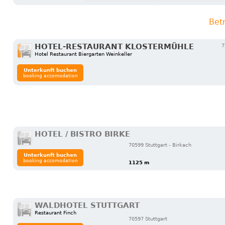
Bet
HOTEL-RESTAURANT KLOSTERMÜHLE
7
Hotel Restaurant Biergarten Weinkeller
Unterkunft buchen
booking accomodation
HOTEL / BISTRO BIRKE
70599 Stuttgart - Birkach
Unterkunft buchen
booking accomodation
1125 m
WALDHOTEL STUTTGART
Restaurant Finch
70597 Stuttgart