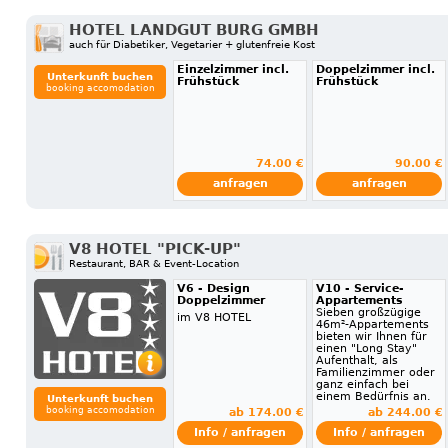
HOTEL LANDGUT BURG GMBH
auch für Diabetiker, Vegetarier + glutenfreie Kost
Einzelzimmer incl.
Doppelzimmer incl.
Unterkunft buchen
Frühstück
Frühstück
booking accomodation
74.00 €
90.00 €
anfragen
anfragen
V8 HOTEL "PICK-UP"
Restaurant, BAR & Event-Location
V6 - Design
V10 - Service-
Doppelzimmer
Appartements
Sieben großzügige
im V8 HOTEL
46m²-Appartements
bieten wir Ihnen für
einen "Long Stay"
Aufenthalt, als
Familienzimmer oder
ganz einfach bei
einem Bedürfnis an.
Unterkunft buchen
booking accomodation
ab 174.00 €
ab 244.00 €
Info / anfragen
Info / anfragen