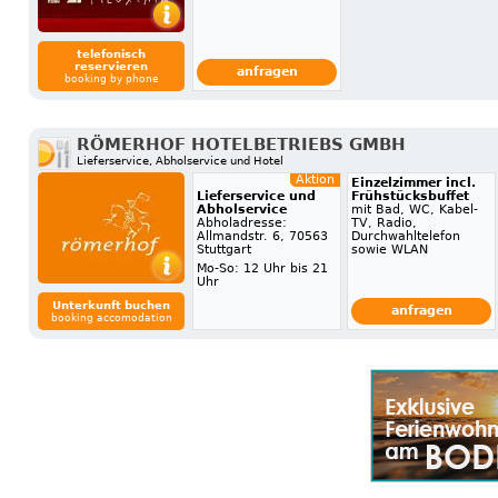
telefonisch
reservieren
anfragen
booking by phone
RÖMERHOF HOTELBETRIEBS GMBH
Lieferservice, Abholservice und Hotel
Aktion
Einzelzimmer incl.
Lieferservice und
Frühstücksbuffet
Abholservice
mit Bad, WC, Kabel-
Abholadresse:
TV, Radio,
Allmandstr. 6, 70563
Durchwahltelefon
Stuttgart
sowie WLAN
Mo-So: 12 Uhr bis 21
Uhr
Unterkunft buchen
anfragen
booking accomodation