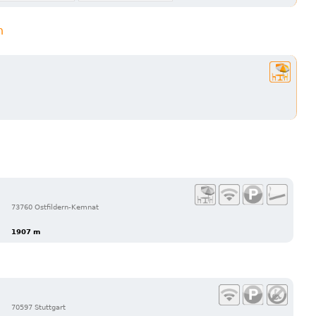
n
73760 Ostfildern-Kemnat
1907 m
70597 Stuttgart