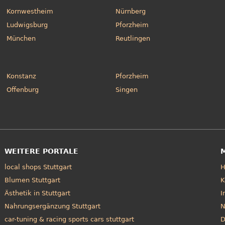
Kornwestheim
Nürnberg
Ludwigsburg
Pforzheim
München
Reutlingen
Konstanz
Pforzheim
Offenburg
Singen
WEITERE PORTALE
local shops Stuttgart
Blumen Stuttgart
K
Ästhetik in Stuttgart
I
Nahrungsergänzung Stuttgart
N
car-tuning & racing sports cars stuttgart
D