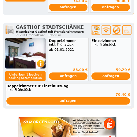
74.00 €
90.00 €
anfragen
anfragen
GASTHOF STADTSCHÄNKE
Historischer Gasthof mit Fremdenzimmmern
71723 Großbottwar
19658 m
Doppelzimmer
Einzelzimmer
inkl. Frühstück
inkl. Frühstück
ab 01.01.2021
88.00 €
59.20 €
Unterkunft buchen
anfragen
anfragen
booking accomodation
Doppelzimmer zur Einzelnutzung
inkl. Frühstück
70.40 €
anfragen