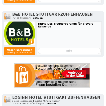
booking accomodation
B&B HOTEL STUTTGART-ZUFFENHAUSEN
70435 Stuttgart
1863 m
B&Me Das Treueprogramm für clevere
Reisende
Unterkunft buchen
Info
booking accomodation
LOGINN HOTEL STUTTGART ZUFFENHAUSEN
▹ eine kostenlose Flasche Mineralwasser
70825 Korntal-Münchingen
2803 m