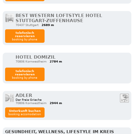
BEST WESTERN LOFTSTYLE HOTEL
STUTTGART-ZUFFENHAUSE
70437 Stuttgart
2689 m
telefonisch
reservieren
booking by phone
HOTEL DOMIZIL
70806 Kornwestheim
2784 m
telefonisch
reservieren
booking by phone
ADLER
Der Freie Grieche
70806 Kornwestheim
2944 m
Unterkunft buchen
booking accomodation
GESUNDHEIT, WELLNESS, LIFESTYLE IM KREIS