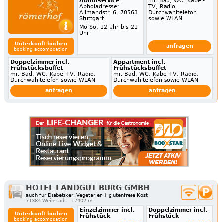
Abholservice
mit Bad, WC, Kabel-
Abholadresse:
TV, Radio,
Allmandstr. 6, 70563
Durchwahltelefon
Stuttgart
sowie WLAN
Mo-So: 12 Uhr bis 21
Uhr
Unterkunft buchen
anfragen
booking accomodation
Doppelzimmer incl.
Appartment incl.
Frühstücksbuffet
Frühstücksbuffet
mit Bad, WC, Kabel-TV, Radio,
mit Bad, WC, Kabel-TV, Radio,
Durchwahltelefon sowie WLAN
Durchwahltelefon sowie WLAN
anfragen
anfragen
HOTEL LANDGUT BURG GMBH
auch für Diabetiker, Vegetarier + glutenfreie Kost
71384 Weinstadt
17402 m
Einzelzimmer incl.
Doppelzimmer incl.
Unterkunft buchen
Frühstück
Frühstück
booking accomodation