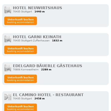
HOTEL NEUWIRTSHAUS
70435 Stuttgart
1440 m
Unterkunft buchen
booking accomodation
HOTEL GARNI KEINATH
70435 Stuttgart-Zuffenhausen
1832 m
Unterkunft buchen
booking accomodation
EDELGARD BÄUERLE GÄSTEHAUS
70806 Kornwestheim
2289 m
Unterkunft buchen
booking accomodation
EL CAMINO HOTEL - RESTAURANT
70435 Stuttgart
2458 m
Unterkunft buchen
booking accomodation