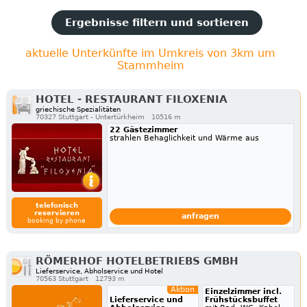
Ergebnisse filtern und sortieren
aktuelle Unterkünfte im Umkreis von 3km um
Stammheim
HOTEL - RESTAURANT FILOXENIA
griechische Spezialitäten
70327 Stuttgart - Untertürkheim
10516 m
22 Gästezimmer
strahlen Behaglichkeit und Wärme aus
telefonisch
reservieren
anfragen
booking by phone
RÖMERHOF HOTELBETRIEBS GMBH
Lieferservice, Abholservice und Hotel
70563 Stuttgart
12793 m
Aktion
Einzelzimmer incl.
Lieferservice und
Frühstücksbuffet