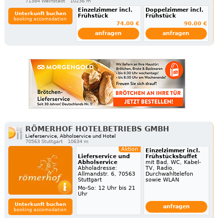
71384 Weinstadt
10236 m
Einzelzimmer incl.
Doppelzimmer incl.
Unterkunft buchen
Frühstück
Frühstück
booking accomodation
74.00 €
90.00 €
anfragen
anfragen
RÖMERHOF HOTELBETRIEBS GMBH
Lieferservice, Abholservice und Hotel
70563 Stuttgart
10634 m
Aktion
Einzelzimmer incl.
Lieferservice und
Frühstücksbuffet
Abholservice
mit Bad, WC, Kabel-
Abholadresse:
TV, Radio,
Allmandstr. 6, 70563
Durchwahltelefon
Stuttgart
sowie WLAN
Mo-So: 12 Uhr bis 21
Uhr
Unterkunft buchen
anfragen
booking accomodation