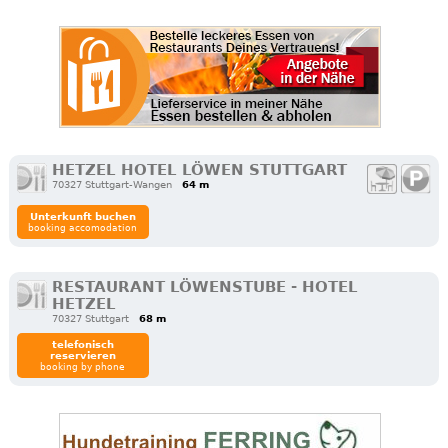
HETZEL HOTEL LÖWEN STUTTGART
70327 Stuttgart-Wangen
64 m
Unterkunft buchen
booking accomodation
RESTAURANT LÖWENSTUBE - HOTEL
HETZEL
70327 Stuttgart
68 m
telefonisch
reservieren
booking by phone