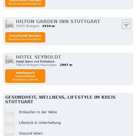
Unterkunft buchen
booking accomodation
HILTON GARDEN INN STUTTGART
70372 Stuttgart
2410 m
Unterkunft buchen
booking accomodation
HOTEL SEYBOLDT
Hotel Garni mit Frühstück
70619 Stuttgart-Heumaden
2997 m
telefonisch
reservieren
booking by phone
GESUNDHEIT, WELLNESS, LIFESTYLE IM KREIS
STUTTGART
Einkaufen in der Nähe
Lifestyle & Unterhaltung
Gesund leben