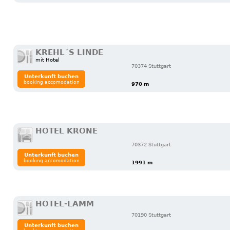
KREHL´S LINDE
mit Hotel
70374 Stuttgart
Unterkunft buchen
booking accomodation
970 m
HOTEL KRONE
70372 Stuttgart
Unterkunft buchen
booking accomodation
1991 m
HOTEL-LAMM
70190 Stuttgart
Unterkunft buchen