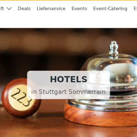
ft
Deals
Lieferservice
Events
Event-Catering
E
HOTELS
in Stuttgart Sommerrain