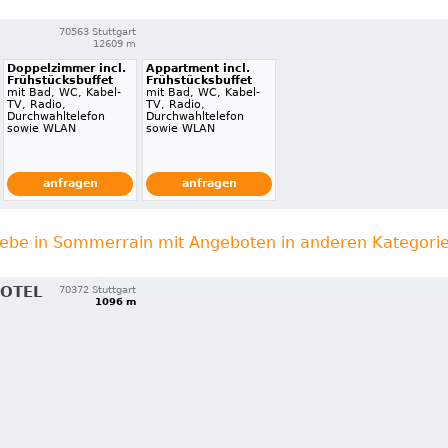
70563 Stuttgart
12609 m
Doppelzimmer incl.
Appartment incl.
Frühstücksbuffet
Frühstücksbuffet
mit Bad, WC, Kabel-
mit Bad, WC, Kabel-
TV, Radio,
TV, Radio,
Durchwahltelefon
Durchwahltelefon
sowie WLAN
sowie WLAN
anfragen
anfragen
iebe in Sommerrain mit Angeboten in anderen Kategori
HOTEL
70372 Stuttgart
1096 m