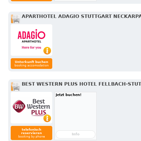
APARTHOTEL ADAGIO STUTTGART NECKARP
Unterkunft buchen
booking accomodation
BEST WESTERN PLUS HOTEL FELLBACH-STU
Jetzt buchen!
telefonisch
reservieren
Info
booking by phone