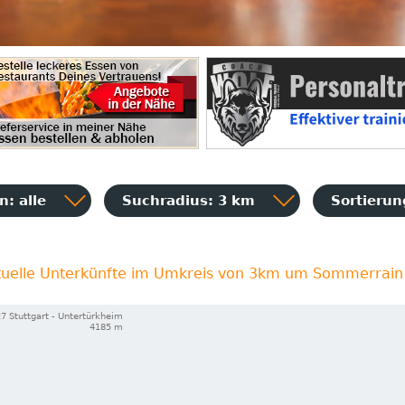
: alle
Suchradius: 3 km
Sortieru
tuelle Unterkünfte im Umkreis von 3km um Sommerrain
7 Stuttgart - Untertürkheim
4185 m