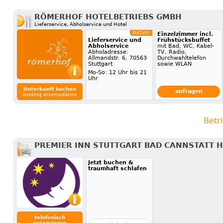
RÖMERHOF HOTELBETRIEBS GMBH
Lieferservice, Abholservice und Hotel
Aktion
Einzelzimmer incl.
Lieferservice und
Frühstücksbuffet
Abholservice
mit Bad, WC, Kabel-
Abholadresse:
TV, Radio,
Allmandstr. 6, 70563
Durchwahltelefon
Stuttgart
sowie WLAN
Mo-So: 12 Uhr bis 21
Uhr
Unterkunft buchen
anfragen
booking accomodation
Betr
PREMIER INN STUTTGART BAD CANNSTATT 
Jetzt buchen &
traumhaft schlafen
telefonisch
reservieren