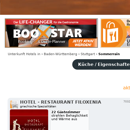
Unterkunft Hotels
in
›
Baden-Württemberg
›
Stuttgart
›
Sommerrain
Küche / Eigenschaften
ak
HOTEL - RESTAURANT FILOXENIA
7032
griechische Spezialitäten
22 Gästezimmer
strahlen Behaglichkeit
und Wärme aus