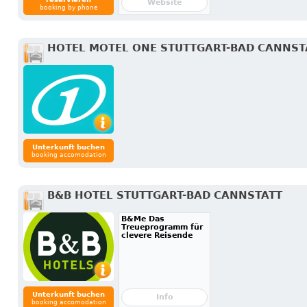
Website
booking by phone
HOTEL MOTEL ONE STUTTGART-BAD CANNST
Unterkunft buchen
booking accomodation
B&B HOTEL STUTTGART-BAD CANNSTATT
B&Me Das
Treueprogramm für
clevere Reisende
Unterkunft buchen
Info
booking accomodation