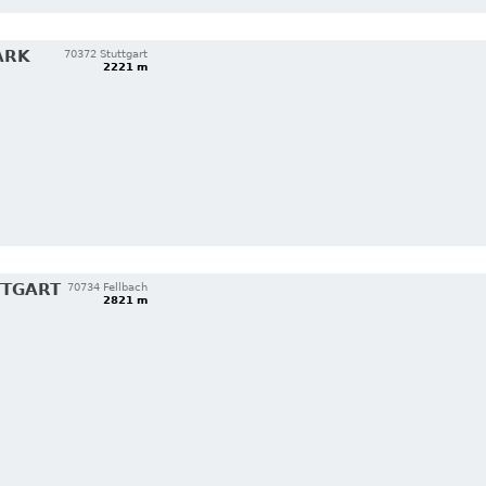
ARK
70372 Stuttgart
2221 m
TTGART
70734 Fellbach
2821 m