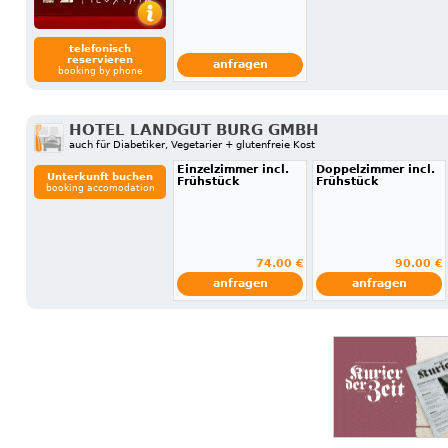
telefonisch
reservieren
anfragen
booking by phone
HOTEL LANDGUT BURG GMBH
auch für Diabetiker, Vegetarier + glutenfreie Kost
Einzelzimmer incl.
Doppelzimmer incl.
Unterkunft buchen
Frühstück
Frühstück
booking accomodation
74.00 €
90.00 €
anfragen
anfragen