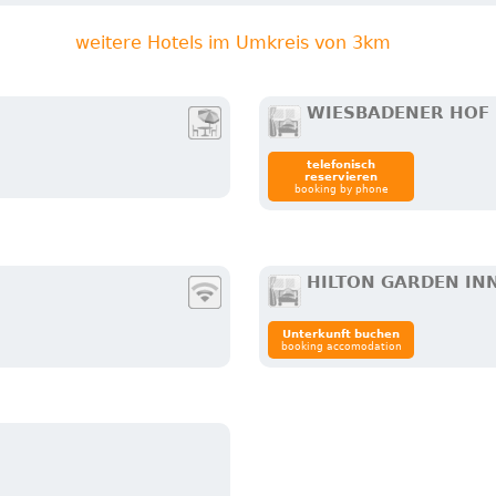
weitere Hotels im Umkreis von 3km
WIESBADENER HOF
telefonisch
reservieren
booking by phone
HILTON GARDEN IN
Unterkunft buchen
booking accomodation