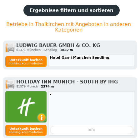
Ergebnisse filtern und sortieren
Betriebe in Thalkirchen mit Angeboten in anderen
Kategorien
LUDWIG BAUER GMBH & CO. KG
81371 München - Sendling
1882 m
Hotel Garni München Sendling
Unterkunft buchen
booking accomodation
HOLIDAY INN MUNICH - SOUTH BY IHG
81379 Munich
2374 m
-
Unterkunft buchen
Info
booking accomodation