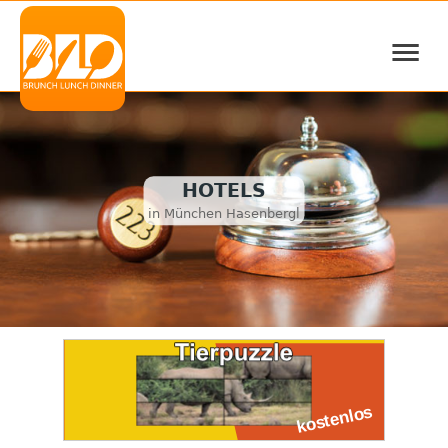
≡
HOTELS
in München Hasenbergl