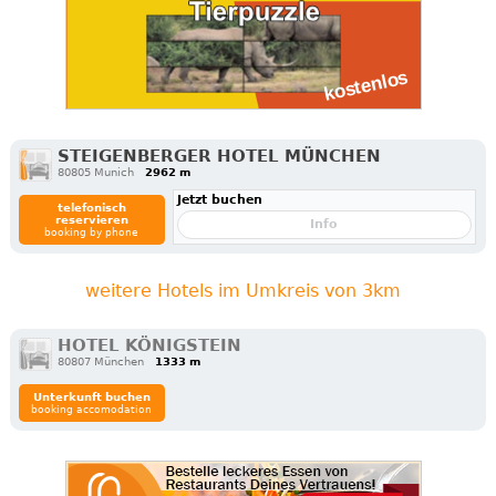
STEIGENBERGER HOTEL MÜNCHEN
80805 Munich
2962 m
Jetzt buchen
telefonisch
reservieren
Info
booking by phone
weitere Hotels im Umkreis von 3km
HOTEL KÖNIGSTEIN
80807 München
1333 m
Unterkunft buchen
booking accomodation