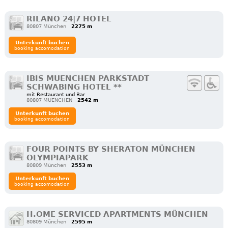
RILANO 24|7 HOTEL
80807 München
2275 m
Unterkunft buchen
booking accomodation
IBIS MUENCHEN PARKSTADT
SCHWABING HOTEL **
mit Restaurant und Bar
80807 MUENCHEN
2542 m
Unterkunft buchen
booking accomodation
FOUR POINTS BY SHERATON MÜNCHEN
OLYMPIAPARK
80809 München
2553 m
Unterkunft buchen
booking accomodation
H.OME SERVICED APARTMENTS MÜNCHEN
80809 München
2595 m