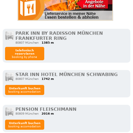
PARK INN BY RADISSON MÜNCHEN
FRANKFURTER RING
80807 München
1385 m
telefonisch
reservieren
booking by phone
STAR INN HOTEL MÜNCHEN SCHWABING
80807 München
1742 m
Unterkunft buchen
booking accomodation
PENSION FLEISCHMANN
80809 München
2016 m
Unterkunft buchen
booking accomodation