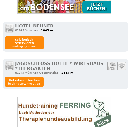
HOTEL NEUNER
81245 München
1843 m
telefonisch
reservieren
booking by phone
JAGDSCHLOSS HOTEL * WIRTSHAUS
* BIERGARTEN
81245 München-Obermenzing
2117 m
Unterkunft buchen
booking accomodation