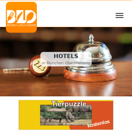
≡
HOTELS
in München Obermenzing