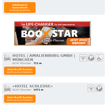
telefonisch
reservieren
booking by phone
HOTEL | AMALIENBURG GMBH |
MÜNCHEN
81247 München
711 m
Unterkunft buchen
booking accomodation
»HOTEL SCHLEUSE«
81247 München
1471 m
Unterkunft buchen
booking accomodation