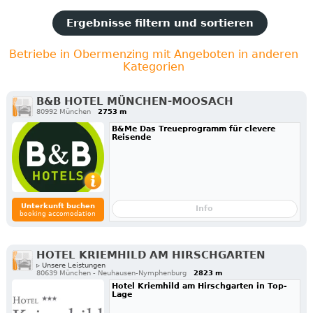
Ergebnisse filtern und sortieren
Betriebe in Obermenzing mit Angeboten in anderen
Kategorien
B&B HOTEL MÜNCHEN-MOOSACH
80992 München
2753 m
B&Me Das Treueprogramm für clevere
Reisende
Unterkunft buchen
Info
booking accomodation
HOTEL KRIEMHILD AM HIRSCHGARTEN
▹ Unsere Leistungen
80639 München - Neuhausen-Nymphenburg
2823 m
Hotel Kriemhild am Hirschgarten in Top-
Lage