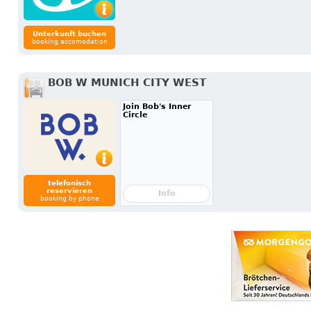
Unterkunft buchen
booking accomodation
BOB W MUNICH CITY WEST
Join Bob's Inner
Circle
telefonisch
reservieren
Info
booking by phone