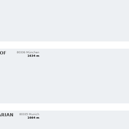
HOF
80336 München
1634 m
ARIAN
80335 Munich
1664 m