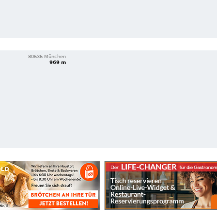
80636 München
969 m