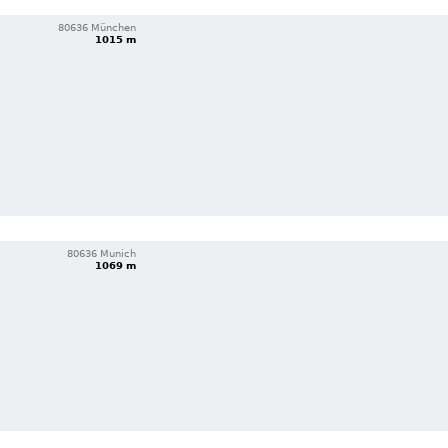
80636 München
1015 m
80636 Munich
1069 m