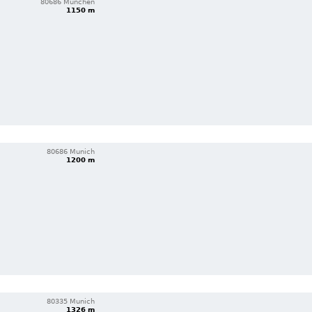
80686 München
1150 m
80686 Munich
1200 m
80335 Munich
1326 m