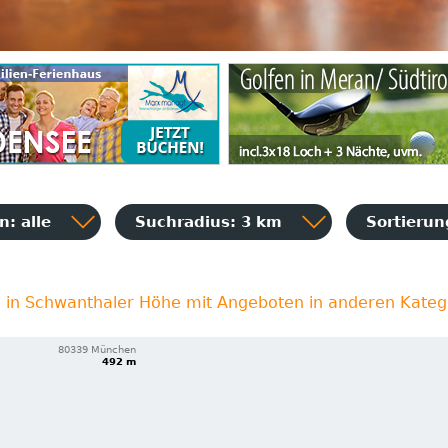
: alle
Suchradius: 3 km
Sortieru
e in Schwanthaler Höhe mit Angeboten in anderen Kateg
80339 München
492 m