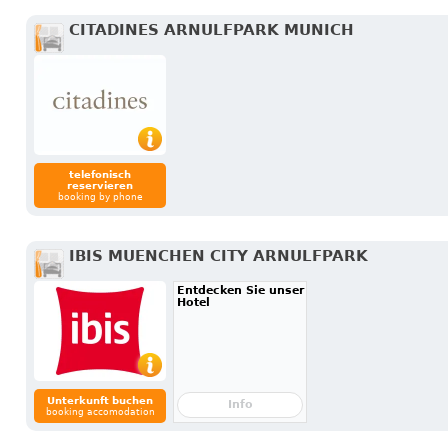
CITADINES ARNULFPARK MUNICH
telefonisch
reservieren
booking by phone
IBIS MUENCHEN CITY ARNULFPARK
Entdecken Sie unser
Hotel
Unterkunft buchen
Info
booking accomodation