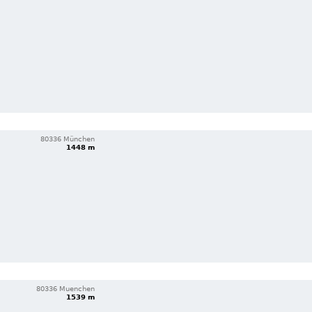
80336 München
1448 m
80336 Muenchen
1539 m