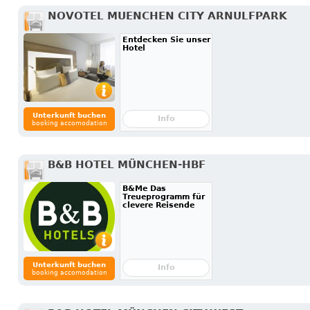
NOVOTEL MUENCHEN CITY ARNULFPARK
Entdecken Sie unser
Hotel
Unterkunft buchen
Info
booking accomodation
B&B HOTEL MÜNCHEN-HBF
B&Me Das
Treueprogramm für
clevere Reisende
Unterkunft buchen
Info
booking accomodation