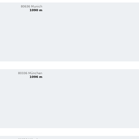
80636 Munich
1090 m
80336 München
1096 m