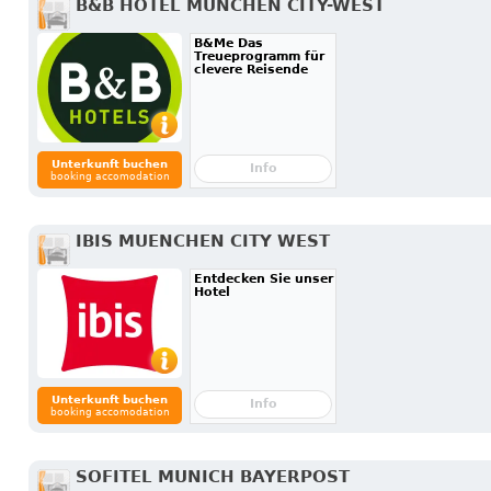
B&B HOTEL MÜNCHEN CITY-WEST
B&Me Das
Treueprogramm für
clevere Reisende
Unterkunft buchen
Info
booking accomodation
IBIS MUENCHEN CITY WEST
Entdecken Sie unser
Hotel
Unterkunft buchen
Info
booking accomodation
SOFITEL MUNICH BAYERPOST