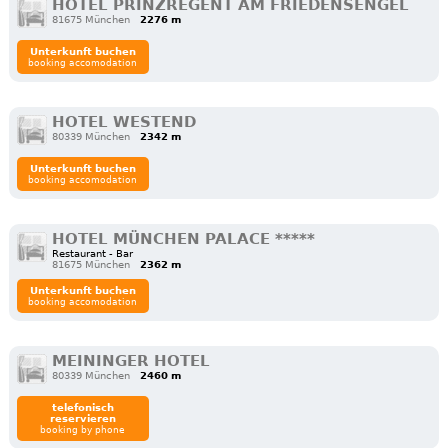
HOTEL PRINZREGENT AM FRIEDENSENGEL
81675 München
2276 m
Unterkunft buchen
booking accomodation
HOTEL WESTEND
80339 München
2342 m
Unterkunft buchen
booking accomodation
HOTEL MÜNCHEN PALACE *****
Restaurant - Bar
81675 München
2362 m
Unterkunft buchen
booking accomodation
MEININGER HOTEL
80339 München
2460 m
telefonisch
reservieren
booking by phone