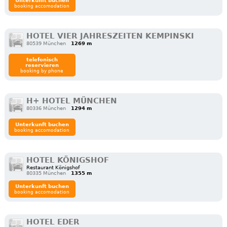
Unterkunft buchen
booking accomodation
HOTEL VIER JAHRESZEITEN KEMPINSKI
80539 München
1269 m
telefonisch
reservieren
booking by phone
H+ HOTEL MÜNCHEN
80336 München
1294 m
Unterkunft buchen
booking accomodation
HOTEL KÖNIGSHOF
Restaurant Königshof
80335 München
1355 m
Unterkunft buchen
booking accomodation
HOTEL EDER