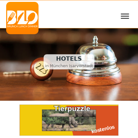
≡
HOTELS
in München Isarvorstadt