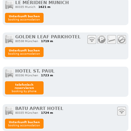
LE MÉRIDIEN MUNICH
80335 Munich
1621 m
Unterkunft buchen
booking accomodation
GOLDEN LEAF PARKHOTEL
80538 München
1719 m
Unterkunft buchen
booking accomodation
HOTEL ST. PAUL
80336 München
1723 m
telefonisch
reservieren
booking by phone
BATU APART HOTEL
80335 München
1724 m
Unterkunft buchen
booking accomodation