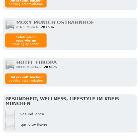
Unterkunft buchen
booking accomodation
MOXY MUNICH OSTBAHNHOF
81671 Munich
2825 m
telefonisch
reservieren
booking by phone
HOTEL EUROPA
80335 München
2878 m
Unterkunft buchen
booking accomodation
GESUNDHEIT, WELLNESS, LIFESTYLE IM KREIS
MÜNCHEN
Gesund leben
Spa & Wellness