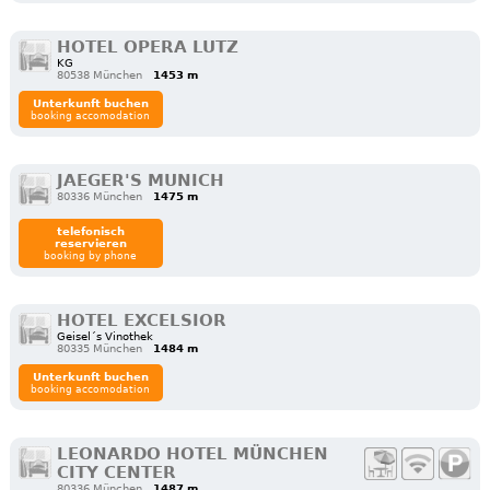
HOTEL OPERA LUTZ
KG
80538 München
1453 m
Unterkunft buchen
booking accomodation
JAEGER'S MUNICH
80336 München
1475 m
telefonisch
reservieren
booking by phone
HOTEL EXCELSIOR
Geisel´s Vinothek
80335 München
1484 m
Unterkunft buchen
booking accomodation
LEONARDO HOTEL MÜNCHEN
CITY CENTER
80336 München
1487 m