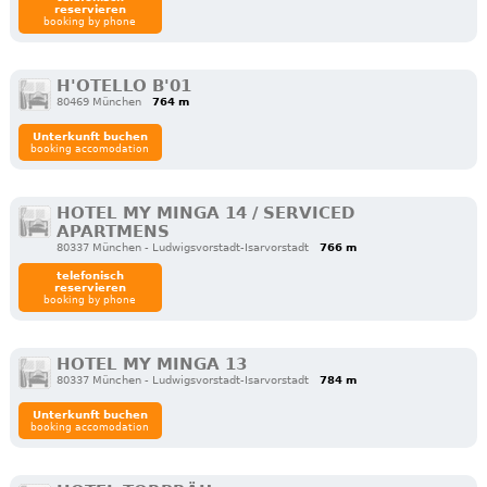
reservieren
booking by phone
H'OTELLO B'01
80469 München
764 m
Unterkunft buchen
booking accomodation
HOTEL MY MINGA 14 / SERVICED
APARTMENS
80337 München - Ludwigsvorstadt-Isarvorstadt
766 m
telefonisch
reservieren
booking by phone
HOTEL MY MINGA 13
80337 München - Ludwigsvorstadt-Isarvorstadt
784 m
Unterkunft buchen
booking accomodation