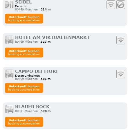
SEIBEL
Pension
80469 München
514 m
Unterkunft buchen
booking accomodation
HOTEL AM VIKTUALIENMARKT
80469 München
527 m
Unterkunft buchen
booking accomodation
CAMPO DEI FIORI
Derag Livinghotel
80469 München
581 m
Unterkunft buchen
booking accomodation
BLAUER BOCK
80331 München
598 m
Unterkunft buchen
booking accomodation