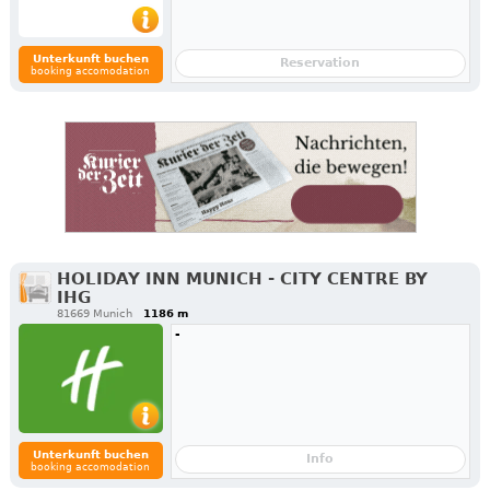
Unterkunft buchen
Reservation
booking accomodation
HOLIDAY INN MUNICH - CITY CENTRE BY
IHG
81669 Munich
1186 m
-
Unterkunft buchen
Info
booking accomodation