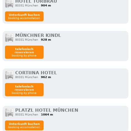
HOTEL TORBRÄU
80331 München
904 m
Unterkunft buchen
booking accomodation
MÜNCHNER KINDL
80331 München
928 m
telefonisch
reservieren
booking by phone
CORTIINA HOTEL
80331 München
962 m
telefonisch
reservieren
booking by phone
PLATZL HOTEL MÜNCHEN
80331 München
1064 m
Unterkunft buchen
booking accomodation