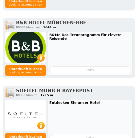
Unterkunft buchen
booking accomodation
B&B HOTEL MÜNCHEN-HBF
80336 München
1641 m
B&Me Das Treueprogramm für clevere
Reisende
Unterkunft buchen
Info
booking accomodation
SOFITEL MUNICH BAYERPOST
80335 Munich
1715 m
Entdecken Sie unser Hotel
Unterkunft buchen
Info