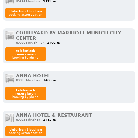
80336 München
1374 m
Unterkunft buchen
booking accomodation
COURTYARD BY MARRIOTT MUNICH CITY
CENTER
80336 Munich - BY
1402 m
telefonisch
reservieren
booking by phone
ANNA HOTEL
80335 München
1403 m
telefonisch
reservieren
booking by phone
ANNA HOTEL & RESTAURANT
80335 München
1417 m
Unterkunft buchen
booking accomodation