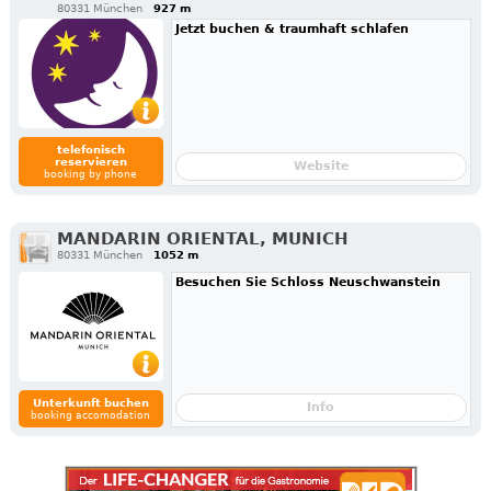
80331 München
927 m
Jetzt buchen & traumhaft schlafen
telefonisch
reservieren
Website
booking by phone
MANDARIN ORIENTAL, MUNICH
80331 München
1052 m
Besuchen Sie Schloss Neuschwanstein
Unterkunft buchen
Info
booking accomodation