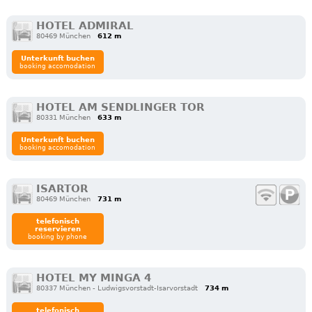
HOTEL ADMIRAL
80469 München
612 m
Unterkunft buchen
booking accomodation
HOTEL AM SENDLINGER TOR
80331 München
633 m
Unterkunft buchen
booking accomodation
ISARTOR
80469 München
731 m
telefonisch
reservieren
booking by phone
HOTEL MY MINGA 4
80337 München - Ludwigsvorstadt-Isarvorstadt
734 m
telefonisch