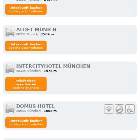
Unterkunft buchen
booking accomodation
ALOFT MUNICH
80335 Munich
1569 m
Unterkunft buchen
booking accomodation
INTERCITYHOTEL MÜNCHEN
80335 München
1578 m
telefonisch
reservieren
booking by phone
DOMUS HOTEL
80538 München
1608 m
Unterkunft buchen
booking accomodation