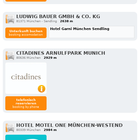
LUDWIG BAUER GMBH & CO. KG
81371 München - Sendling
2638 m
Hotel Garni München Sendling
Unterkunft buchen
booking accomodation
CITADINES ARNULFPARK MUNICH
80636 München
2929 m
telefonisch
reservieren
booking by phone
HOTEL MOTEL ONE MÜNCHEN-WESTEND
80339 München
2984 m