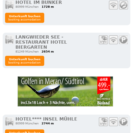
HOTEL IM BUNKER
80999 München
1728 m
Unterkunft buchen
booking accomodation
LANGWIEDER SEE -
RESTAURANT HOTEL
BIERGARTEN
81249 München
2654 m
Unterkunft buchen
booking accomodation
HOTEL**** INSEL MÜHLE
80999 München
2744 m
Unterkunft buchen