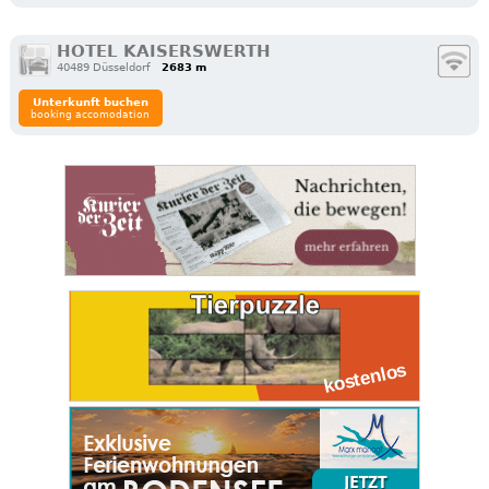
HOTEL KAISERSWERTH
40489 Düsseldorf
2683 m
Unterkunft buchen
booking accomodation