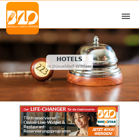
≡
HOTELS
in Düsseldorf Wittlaer