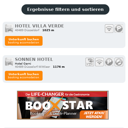
Ergebnisse filtern und sortieren
HOTEL VILLA VERDE
40489 Düsseldorf
1025 m
Unterkunft buchen
booking accomodation
SONNEN HOTEL
Hotel Garni
40489 Düsselorf-Wittlaer
1176 m
Unterkunft buchen
booking accomodation