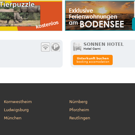
SONNEN HOTEL
Hotel Garni
Unterkunft buchen
booking accomodation
Kornwestheim
Nürnberg
Ludwigsburg
Pforzheim
München
Reutlingen