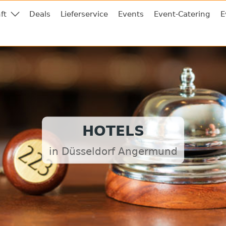
ft
Deals
Lieferservice
Events
Event-Catering
E
HOTELS
in Düsseldorf Angermund