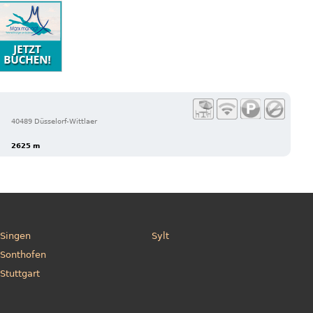
40489 Düsselorf-Wittlaer
2625 m
Singen
Sylt
Sonthofen
Stuttgart