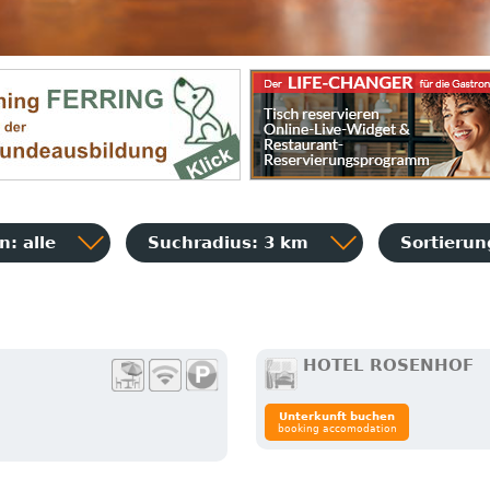
: alle
Suchradius: 3 km
Sortieru
HOTEL ROSENHOF
Unterkunft buchen
booking accomodation