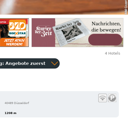
4 Hotels
ng:
Angebote zuerst
40489 Düsseldorf
1208 m