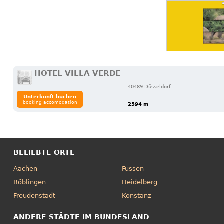
HOTEL VILLA VERDE
40489 Düsseldorf
Unterkunft buchen
booking accomodation
2594 m
BELIEBTE ORTE
Aachen
Füssen
Böblingen
Heidelberg
Freudenstadt
Konstanz
ANDERE STÄDTE IM BUNDESLAND