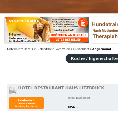
Unterkunft Hotels
in
›
Nordrhein-Westfalen
›
Düsseldorf
›
Angermund
Küche / Eigenschaften
HOTEL RESTAURANT HAUS LITZBRÜCK
40489 Düsseldorf
telefonisch
reservieren
booking by phone
1056 m