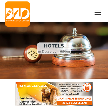
≡
HOTELS
in Düsseldorf Hilden