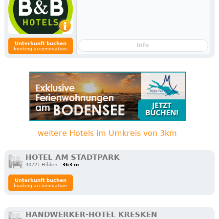
Unterkunft buchen
Info
booking accomodation
weitere Hotels im Umkreis von 3km
HOTEL AM STADTPARK
40721 Hilden
363 m
Unterkunft buchen
booking accomodation
HANDWERKER-HOTEL KRESKEN