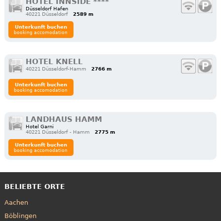
HOTEL INNSIDE ****
Düsseldorf Hafen
40221 Düsseldorf
2589 m
Unterkunft buchen
booking accomodation
HOTEL KNELL
40221 Düsseldorf-Hamm
2766 m
Unterkunft buchen
booking accomodation
LANDHAUS HAMM
Hotel Garni
40221 Düsseldorf - Hamm
2775 m
Unterkunft buchen
booking accomodation
BELIEBTE ORTE
Aachen
Böblingen