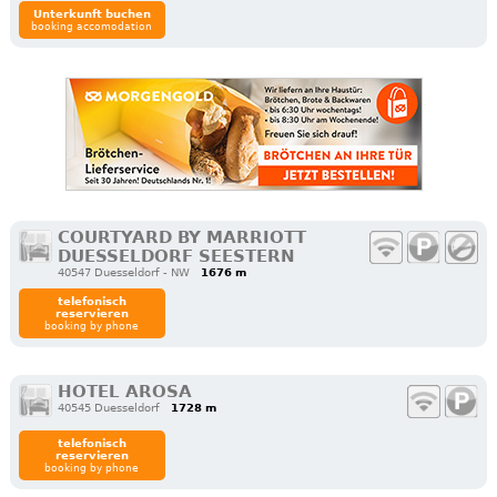
Unterkunft buchen
booking accomodation
COURTYARD BY MARRIOTT
DUESSELDORF SEESTERN
40547 Duesseldorf - NW
1676 m
telefonisch
reservieren
booking by phone
HOTEL AROSA
40545 Duesseldorf
1728 m
telefonisch
reservieren
booking by phone