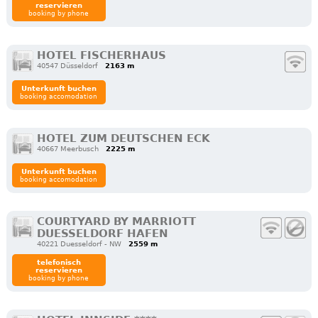
reservieren
booking by phone
HOTEL FISCHERHAUS
40547 Düsseldorf
2163 m
Unterkunft buchen
booking accomodation
HOTEL ZUM DEUTSCHEN ECK
40667 Meerbusch
2225 m
Unterkunft buchen
booking accomodation
COURTYARD BY MARRIOTT
DUESSELDORF HAFEN
40221 Duesseldorf - NW
2559 m
telefonisch
reservieren
booking by phone