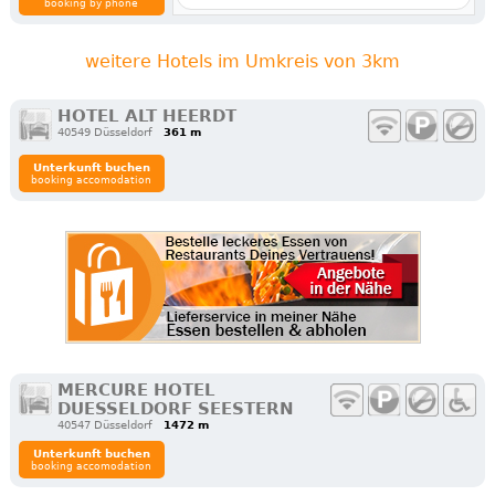
booking by phone
weitere Hotels im Umkreis von 3km
HOTEL ALT HEERDT
40549 Düsseldorf
361 m
Unterkunft buchen
booking accomodation
MERCURE HOTEL
DUESSELDORF SEESTERN
40547 Düsseldorf
1472 m
Unterkunft buchen
booking accomodation