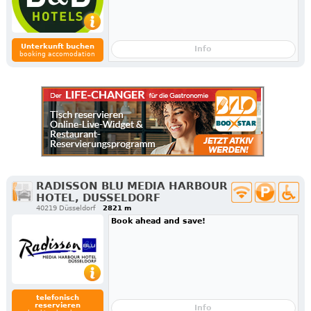
Unterkunft buchen
Info
booking accomodation
RADISSON BLU MEDIA HARBOUR
HOTEL, DUSSELDORF
40219 Düsseldorf
2821 m
Book ahead and save!
telefonisch
reservieren
Info