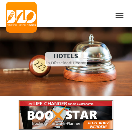
≡
HOTELS
in Düsseldorf Heerdt