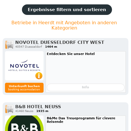
Ergebnisse filtern und sortieren
Betriebe in Heerdt mit Angeboten in anderen
Kategorien
NOVOTEL DUESSELDORF CITY WEST
40547 Duesseldorf
1464 m
Entdecken Sie unser Hotel
Unterkunft buchen
Info
booking accomodation
B&B HOTEL NEUSS
41460 Neuss
1935 m
B&Me Das Treueprogramm für clevere
Reisende