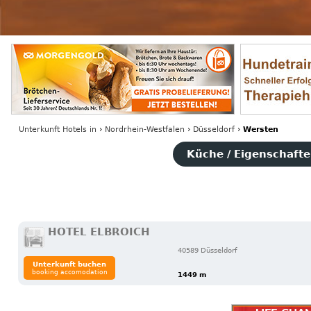
Unterkunft Hotels
in
›
Nordrhein-Westfalen
›
Düsseldorf
›
Wersten
Küche / Eigenschaften
HOTEL ELBROICH
40589 Düsseldorf
Unterkunft buchen
booking accomodation
1449 m