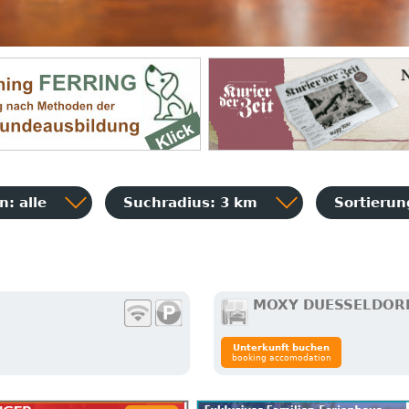
: alle
Suchradius: 3 km
Sortieru
MOXY DUESSELDOR
Unterkunft buchen
booking accomodation