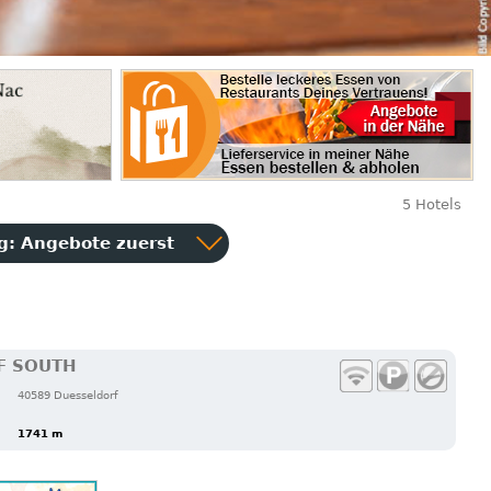
5 Hotels
ng:
Angebote zuerst
F SOUTH
40589 Duesseldorf
1741 m