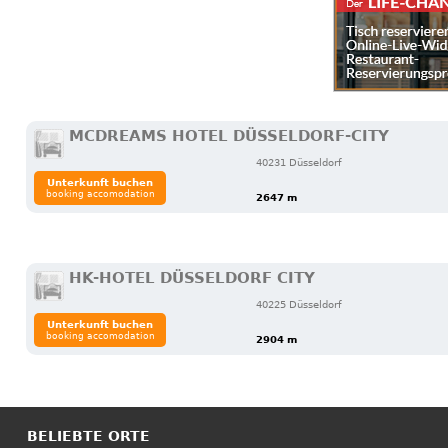
MCDREAMS HOTEL DÜSSELDORF-CITY
40231 Düsseldorf
Unterkunft buchen
booking accomodation
2647 m
HK-HOTEL DÜSSELDORF CITY
40225 Düsseldorf
Unterkunft buchen
booking accomodation
2904 m
BELIEBTE ORTE