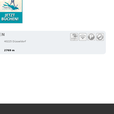
EN
40225 Düsseldorf
2769 m