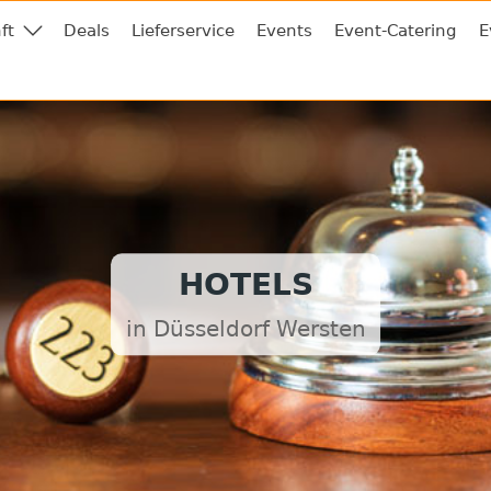
ft
Deals
Lieferservice
Events
Event-Catering
E
HOTELS
in Düsseldorf Wersten