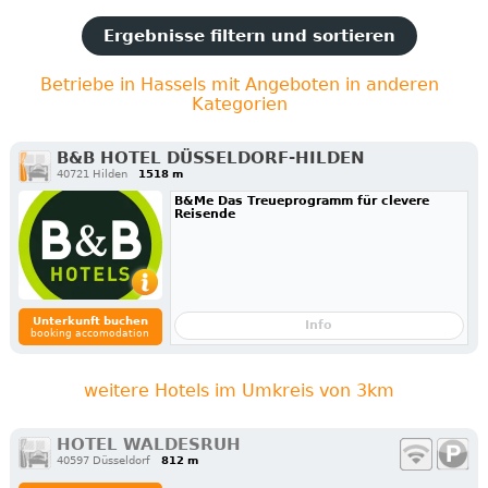
Ergebnisse filtern und sortieren
Betriebe in Hassels mit Angeboten in anderen
Kategorien
B&B HOTEL DÜSSELDORF-HILDEN
40721 Hilden
1518 m
B&Me Das Treueprogramm für clevere
Reisende
Unterkunft buchen
Info
booking accomodation
weitere Hotels im Umkreis von 3km
HOTEL WALDESRUH
40597 Düsseldorf
812 m