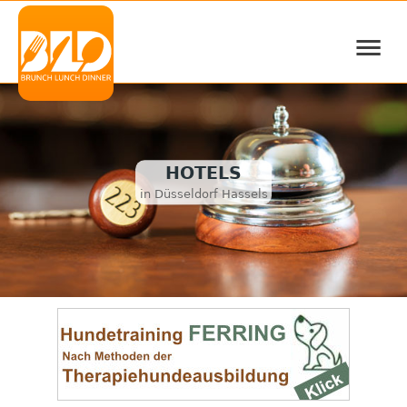
≡
HOTELS
in Düsseldorf Hassels