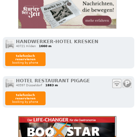
HANDWERKER-HOTEL KRESKEN
40721 Hilden
1660 m
telefonisch
reservieren
booking by phone
HOTEL RESTAURANT PIGAGE
40597 Düsseldorf
1883 m
telefonisch
reservieren
booking by phone