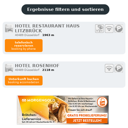
Ergebnisse filtern und sortieren
HOTEL RESTAURANT HAUS
LITZBRÜCK
40489 Düsseldorf
1963 m
telefonisch
reservieren
booking by phone
HOTEL ROSENHOF
40489 Düsseldorf
2118 m
Unterkunft buchen
booking accomodation