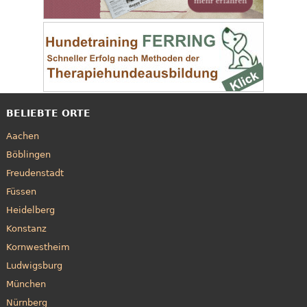
BELIEBTE ORTE
Aachen
Böblingen
Freudenstadt
Füssen
Heidelberg
Konstanz
Kornwestheim
Ludwigsburg
München
Nürnberg