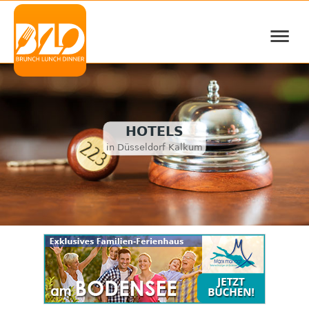
≡
HOTELS
in Düsseldorf Kalkum