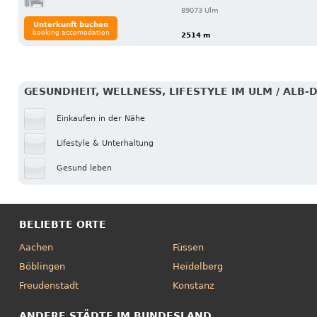
89073 Ulm
Unterkunft buchen
booking accomodation
2514 m
GESUNDHEIT, WELLNESS, LIFESTYLE IM ULM / ALB-
Einkaufen in der Nähe
Lifestyle & Unterhaltung
Gesund leben
BELIEBTE ORTE
Aachen
Füssen
Böblingen
Heidelberg
Freudenstadt
Konstanz
ANDERE STÄDTE IM BUNDESLAND