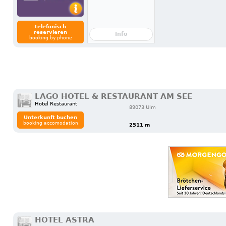
telefonisch
reservieren
Info
booking by phone
LAGO HOTEL & RESTAURANT AM SEE
Hotel Restaurant
89073 Ulm
Unterkunft buchen
booking accomodation
2511 m
HOTEL ASTRA