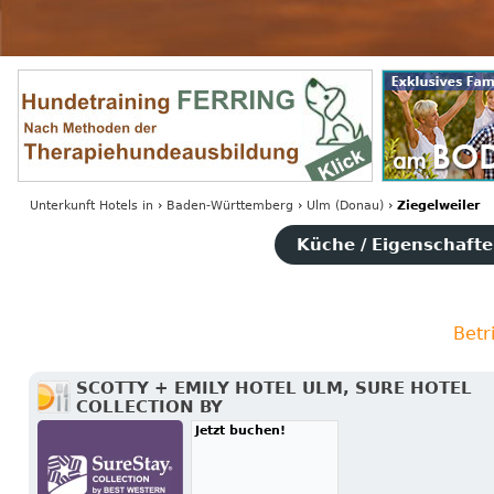
Unterkunft Hotels
in
›
Baden-Württemberg
›
Ulm (Donau)
›
Ziegelweiler
Küche / Eigenschaften
Betr
SCOTTY + EMILY HOTEL ULM, SURE HOTEL
COLLECTION BY
Jetzt buchen!