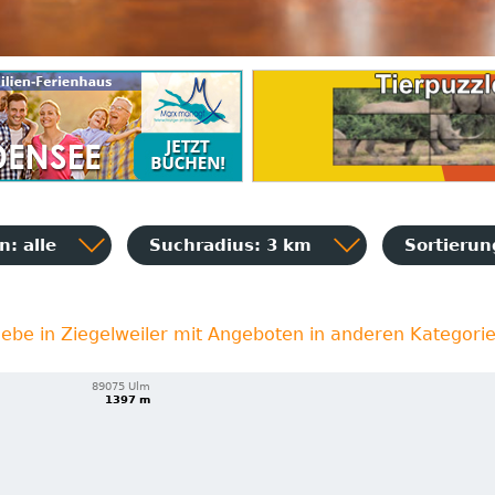
: alle
Suchradius: 3 km
Sortieru
iebe in Ziegelweiler mit Angeboten in anderen Kategori
89075 Ulm
1397 m