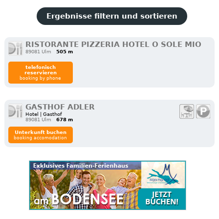
Ergebnisse filtern und sortieren
RISTORANTE PIZZERIA HOTEL O SOLE MIO
89081 Ulm
505 m
telefonisch
reservieren
booking by phone
GASTHOF ADLER
Hotel | Gasthof
89081 Ulm
678 m
Unterkunft buchen
booking accomodation