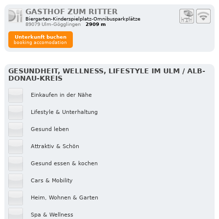
GASTHOF ZUM RITTER
Biergarten-Kinderspielplatz-Omnibusparkplätze
89079 Ulm-Gögglingen
2909 m
Unterkunft buchen
booking accomodation
GESUNDHEIT, WELLNESS, LIFESTYLE IM ULM / ALB-
DONAU-KREIS
Einkaufen in der Nähe
Lifestyle & Unterhaltung
Gesund leben
Attraktiv & Schön
Gesund essen & kochen
Cars & Mobility
Heim, Wohnen & Garten
Spa & Wellness