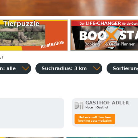
of
: alle
Suchradius: 3 km
Sortieru
GASTHOF ADLER
Hotel | Gasthof
Unterkunft buchen
booking accomodation