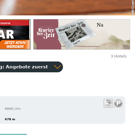
3 Hotels
ng:
Angebote zuerst
89081 Ulm
678 m