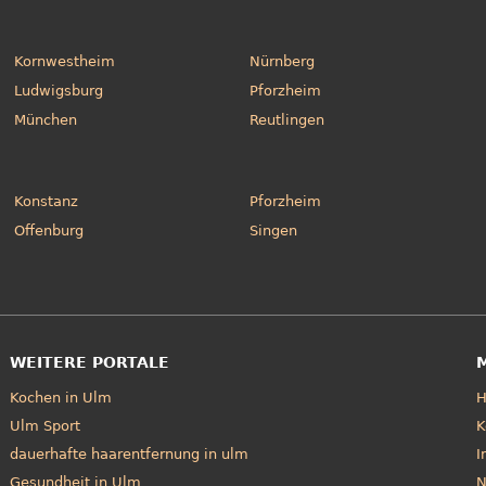
Kornwestheim
Nürnberg
Ludwigsburg
Pforzheim
München
Reutlingen
Konstanz
Pforzheim
Offenburg
Singen
WEITERE PORTALE
Kochen in Ulm
Ulm Sport
K
dauerhafte haarentfernung in ulm
I
Gesundheit in Ulm
N