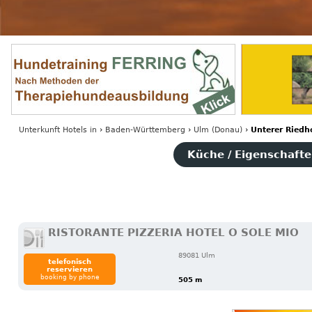
Unterkunft Hotels
in
›
Baden-Württemberg
›
Ulm (Donau)
›
Unterer Riedh
Küche / Eigenschaften
RISTORANTE PIZZERIA HOTEL O SOLE MIO
89081 Ulm
telefonisch
reservieren
booking by phone
505 m