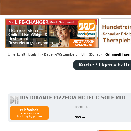
Unterkunft Hotels
in
›
Baden-Württemberg
›
Ulm (Donau)
›
Grimmelfinge
Küche / Eigenschaften
RISTORANTE PIZZERIA HOTEL O SOLE MIO
89081 Ulm
telefonisch
reservieren
booking by phone
505 m