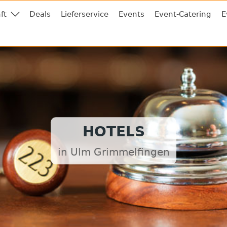
ft
Deals
Lieferservice
Events
Event-Catering
E
HOTELS
in Ulm Grimmelfingen