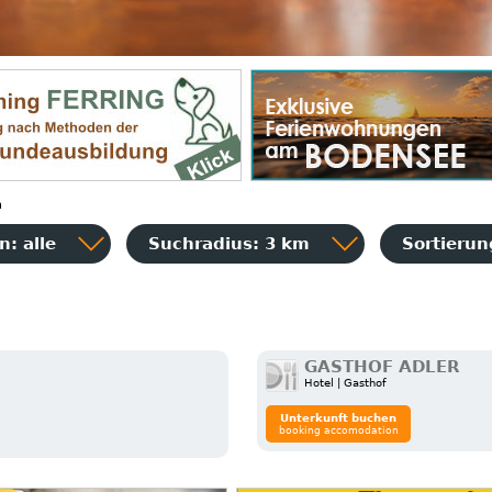
n
: alle
Suchradius: 3 km
Sortieru
GASTHOF ADLER
Hotel | Gasthof
Unterkunft buchen
booking accomodation