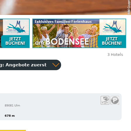
3 Hotels
ng:
Angebote zuerst
89081 Ulm
678 m