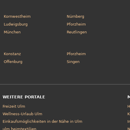
Kornwestheim
Nürnberg
Ludwigsburg
Pforzheim
München
Reutlingen
Konstanz
Pforzheim
Offenburg
Singen
WEITERE PORTALE
Freizeit Ulm
Wellness-Urlaub Ulm
K
Einkaufsmöglichkeiten in der Nähe in Ulm
I
ulm heimtextilien
N