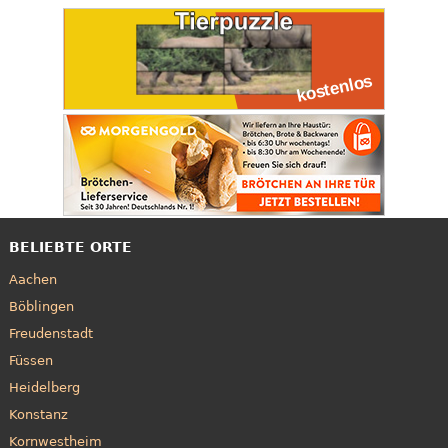
BELIEBTE ORTE
Aachen
Böblingen
Freudenstadt
Füssen
Heidelberg
Konstanz
Kornwestheim