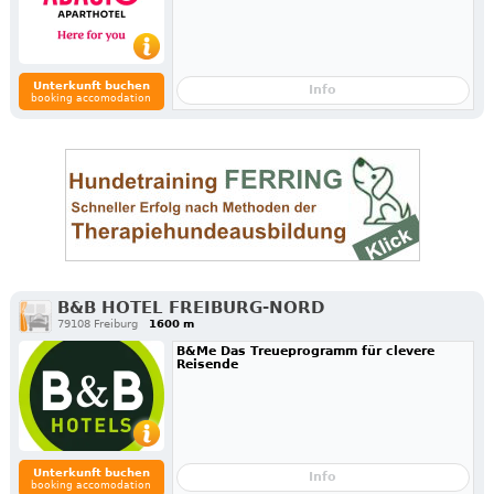
Unterkunft buchen
Info
booking accomodation
B&B HOTEL FREIBURG-NORD
79108 Freiburg
1600 m
B&Me Das Treueprogramm für clevere
Reisende
Unterkunft buchen
Info
booking accomodation