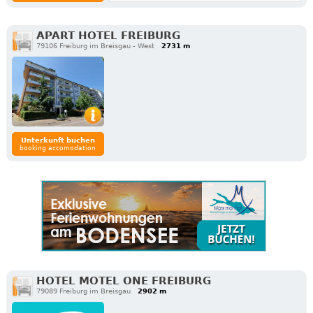
APART HOTEL FREIBURG
79106 Freiburg im Breisgau - West
2731 m
Unterkunft buchen
booking accomodation
HOTEL MOTEL ONE FREIBURG
79089 Freiburg im Breisgau
2902 m