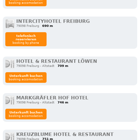
booking accomodation
INTERCITYHOTEL FREIBURG
79098 Freiburg
690 m
telefonisch
reservieren
booking by phone
HOTEL & RESTAURANT LÖWEN
79098 Freiburg - Altstadt
709 m
Unterkunft buchen
booking accomodation
MARKGRÄFLER HOF HOTEL
79098 Freiburg - Altstadt
746 m
Unterkunft buchen
booking accomodation
KREUZBLUME HOTEL & RESTAURANT
79098 Freiburg
751 m