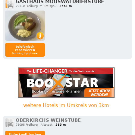
GASTHAUS MOOSWALDBIERSTUBE
79110 Freiburg Im Breisgau
2561 m
telefonisch
reservieren
booking by phone
weitere Hotels im Umkreis von 3km
OBERKIRCHS WEINSTUBE
79098 Freiburg - Altstadt
585 m
Unterkunft buchen