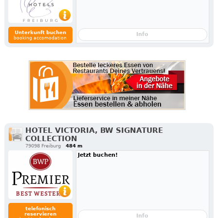
Unterkunft buchen
Info
booking accomodation
HOTEL VICTORIA, BW SIGNATURE
COLLECTION
79098 Freiburg
484 m
Jetzt buchen!
telefonisch
reservieren
Info