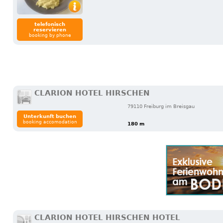
telefonisch
reservieren
booking by phone
CLARION HOTEL HIRSCHEN
79110 Freiburg im Breisgau
Unterkunft buchen
booking accomodation
180 m
CLARION HOTEL HIRSCHEN HOTEL