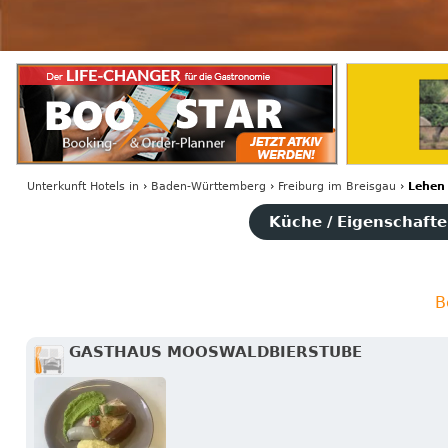
Unterkunft Hotels
in
›
Baden-Württemberg
›
Freiburg im Breisgau
›
Lehen
Küche / Eigenschaften
B
GASTHAUS MOOSWALDBIERSTUBE