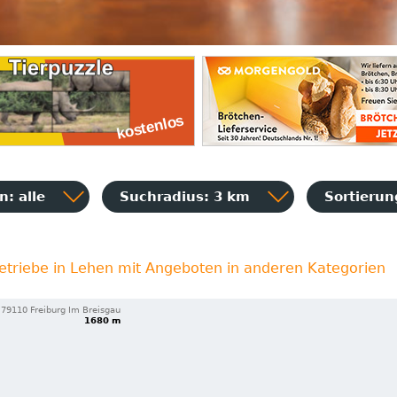
: alle
Suchradius: 3 km
Sortieru
etriebe in Lehen mit Angeboten in anderen Kategorien
79110 Freiburg Im Breisgau
1680 m