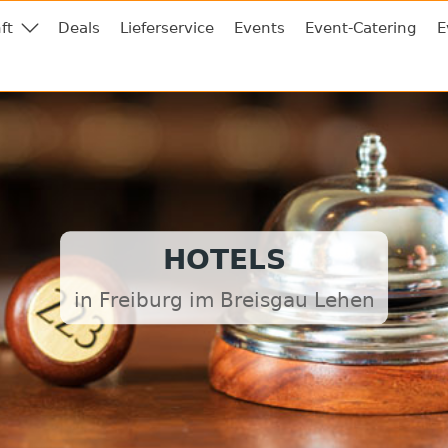
ft
Deals
Lieferservice
Events
Event-Catering
E
HOTELS
in Freiburg im Breisgau Lehen