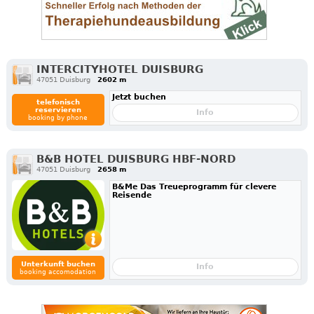
INTERCITYHOTEL DUISBURG
47051 Duisburg
2602 m
Jetzt buchen
telefonisch
reservieren
Info
booking by phone
B&B HOTEL DUISBURG HBF-NORD
47051 Duisburg
2658 m
B&Me Das Treueprogramm für clevere
Reisende
Unterkunft buchen
Info
booking accomodation