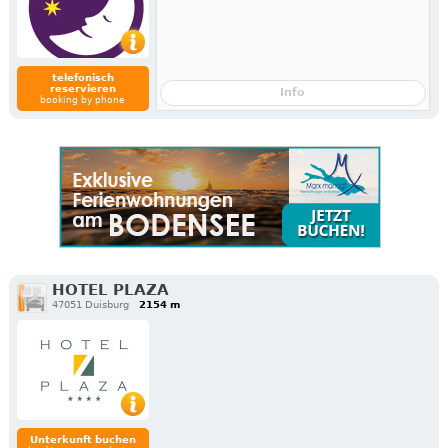
telefonisch
reservieren
Info
booking by phone
HOTEL PLAZA
47051 Duisburg
2154 m
Unterkunft buchen