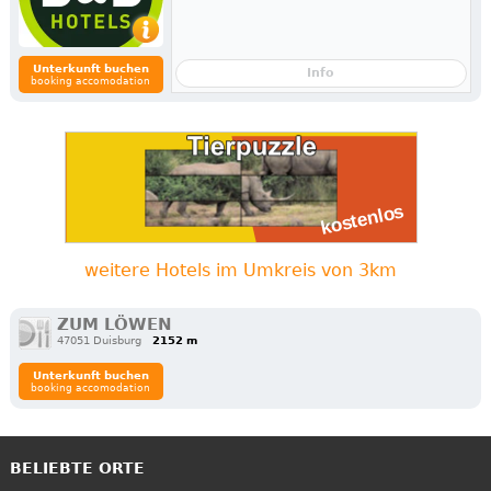
Unterkunft buchen
Info
booking accomodation
weitere Hotels im Umkreis von 3km
ZUM LÖWEN
47051 Duisburg
2152 m
Unterkunft buchen
booking accomodation
BELIEBTE ORTE