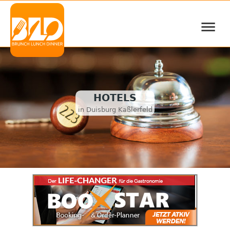
≡
HOTELS
in Duisburg Kaßlerfeld