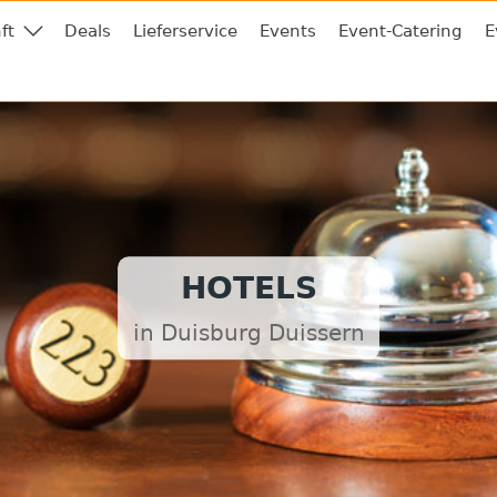
ft
Deals
Lieferservice
Events
Event-Catering
E
HOTELS
in Duisburg Duissern