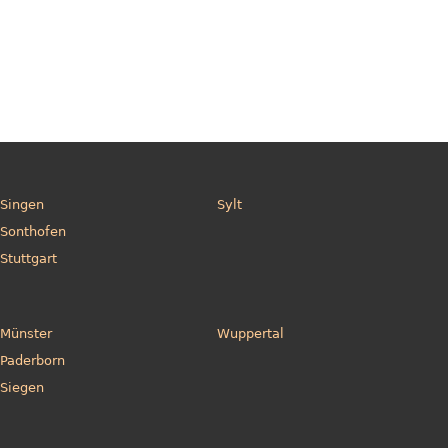
Singen
Sylt
Sonthofen
Stuttgart
Münster
Wuppertal
Paderborn
Siegen