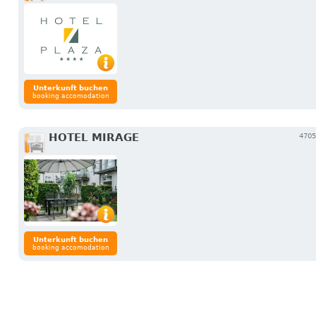
Unterkunft buchen
booking accomodation
HOTEL MIRAGE
4705
Unterkunft buchen
booking accomodation