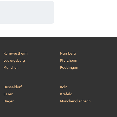
Kornwestheim
Nürnberg
Ludwigsburg
Pforzheim
München
Reutlingen
Düsseldorf
Köln
Essen
Krefeld
Hagen
Mönchengladbach