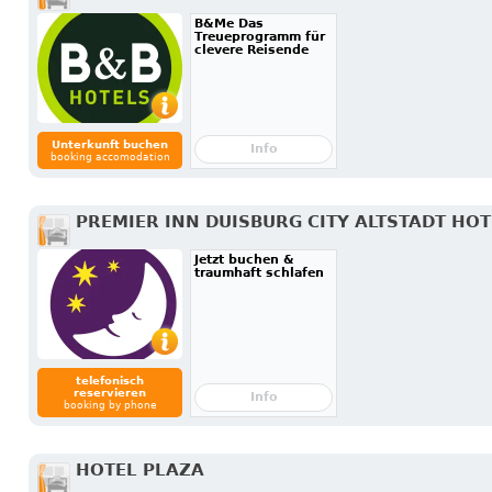
B&Me Das
Treueprogramm für
clevere Reisende
Unterkunft buchen
Info
booking accomodation
PREMIER INN DUISBURG CITY ALTSTADT HOT
Jetzt buchen &
traumhaft schlafen
telefonisch
reservieren
Info
booking by phone
HOTEL PLAZA