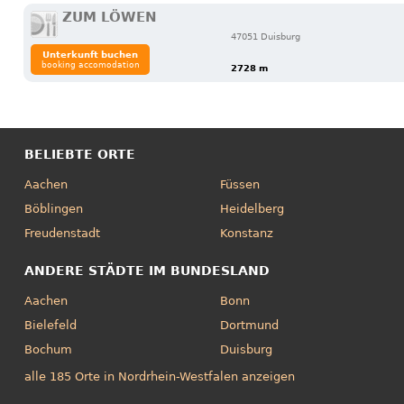
ZUM LÖWEN
47051 Duisburg
Unterkunft buchen
booking accomodation
2728 m
BELIEBTE ORTE
Aachen
Füssen
Böblingen
Heidelberg
Freudenstadt
Konstanz
ANDERE STÄDTE IM BUNDESLAND
Aachen
Bonn
Bielefeld
Dortmund
Bochum
Duisburg
alle 185 Orte in Nordrhein-Westfalen anzeigen