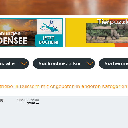
: alle
Suchradius: 3 km
Sortieru
triebe in Duissern mit Angeboten in anderen Kategorien
EN
47058 Duisburg
1298 m