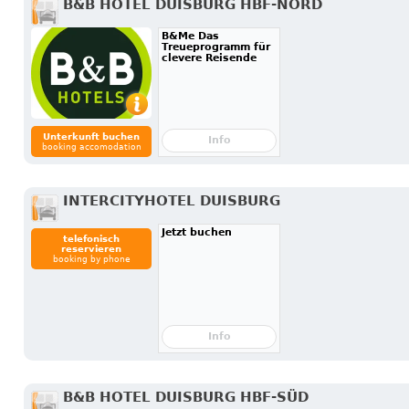
B&B HOTEL DUISBURG HBF-NORD
B&Me Das
Treueprogramm für
clevere Reisende
Unterkunft buchen
Info
booking accomodation
INTERCITYHOTEL DUISBURG
Jetzt buchen
telefonisch
reservieren
booking by phone
Info
B&B HOTEL DUISBURG HBF-SÜD