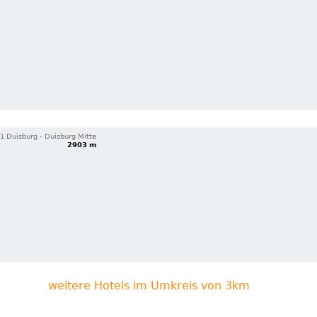
1 Duisburg - Duisburg Mitte
2903 m
weitere Hotels im Umkreis von 3km