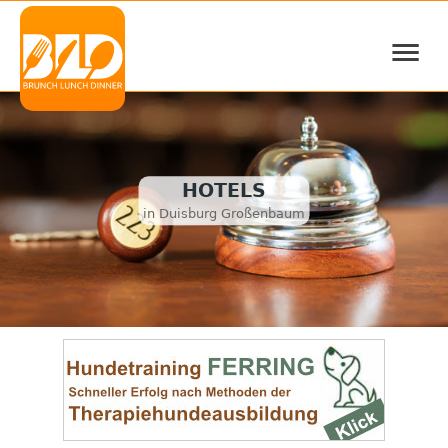
≡
HOTELS
in Duisburg Großenbaum