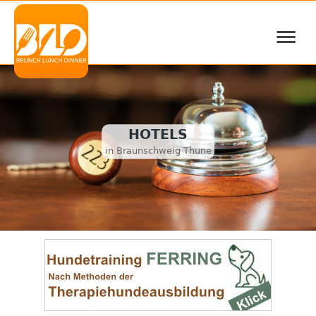
≡
HOTELS
in Braunschweig Thune