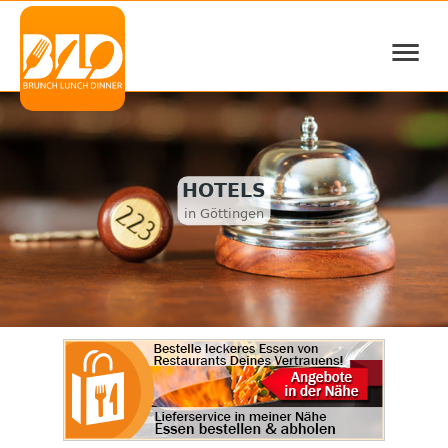
≡
HOTELS
in Göttingen