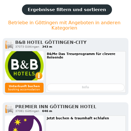
Ergebnisse filtern und sortieren
Betriebe in Göttingen mit Angeboten in anderen
Kategorien
B&B HOTEL GÖTTINGEN-CITY
37073 Göttingen
343 m
B&Me Das Treueprogramm für clevere
Reisende
Unterkunft buchen
Info
booking accomodation
PREMIER INN GÖTTINGEN HOTEL
37081 Göttingen
646 m
Jetzt buchen & traumhaft schlafen