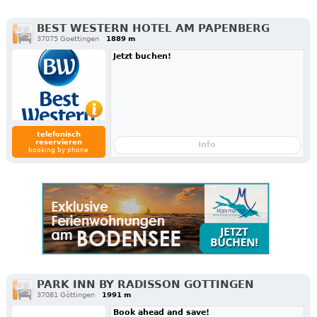
BEST WESTERN HOTEL AM PAPENBERG
37075 Goettingen
1889 m
Jetzt buchen!
telefonisch
reservieren
Info
booking by phone
PARK INN BY RADISSON GOTTINGEN
37081 Göttingen
1991 m
Book ahead and save!