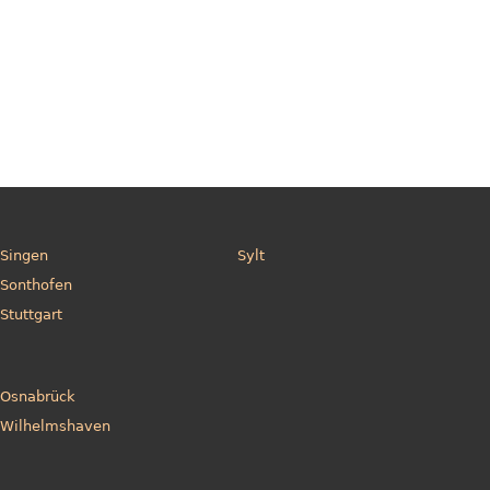
Singen
Sylt
Sonthofen
Stuttgart
Osnabrück
Wilhelmshaven