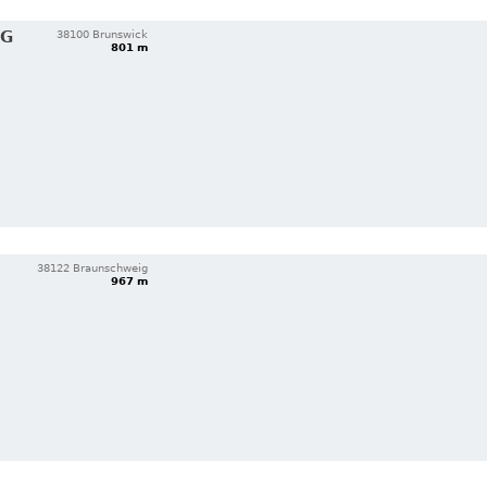
IG
38100 Brunswick
801 m
38122 Braunschweig
967 m