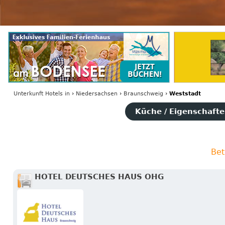
Unterkunft Hotels
in
›
Niedersachsen
›
Braunschweig
›
Weststadt
Küche / Eigenschaften
Bet
HOTEL DEUTSCHES HAUS OHG