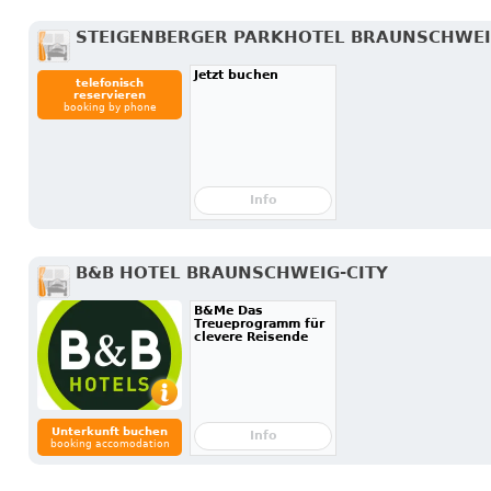
STEIGENBERGER PARKHOTEL BRAUNSCHWE
Jetzt buchen
telefonisch
reservieren
booking by phone
Info
B&B HOTEL BRAUNSCHWEIG-CITY
B&Me Das
Treueprogramm für
clevere Reisende
Unterkunft buchen
Info
booking accomodation