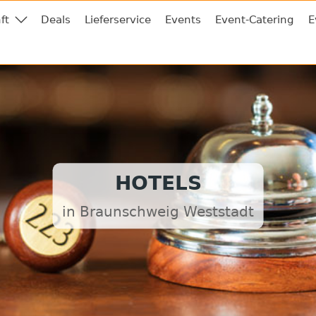
ft
Deals
Lieferservice
Events
Event-Catering
E
HOTELS
in Braunschweig Weststadt