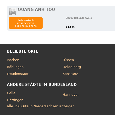
QUANG ANH TOO
38100 Braunschweig
telefonisch
reservieren
booking by phone
113 m
BELIEBTE ORTE
Aachen
Füssen
Böblingen
Heidelberg
Freudenstadt
Konstanz
ANDERE STÄDTE IM BUNDESLAND
Celle
Hannover
Göttingen
alle 156 Orte in Niedersachsen anzeigen