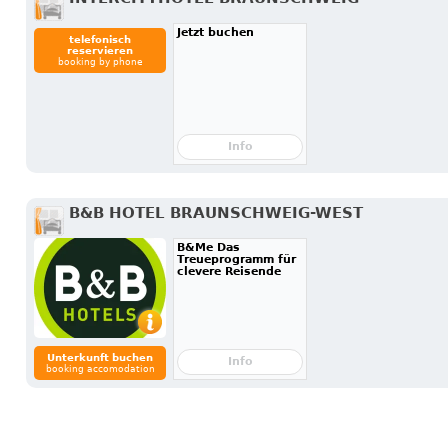
Jetzt buchen
telefonisch
reservieren
booking by phone
Info
B&B HOTEL BRAUNSCHWEIG-WEST
B&Me Das
Treueprogramm für
clevere Reisende
Unterkunft buchen
Info
booking accomodation