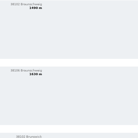
38102 Braunschweig
1490 m
38106 Braunschweig
1630 m
38102 Brunswick