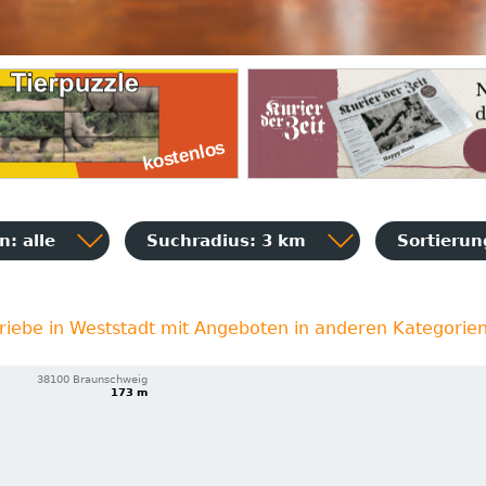
: alle
Suchradius: 3 km
Sortieru
riebe in Weststadt mit Angeboten in anderen Kategorie
38100 Braunschweig
173 m