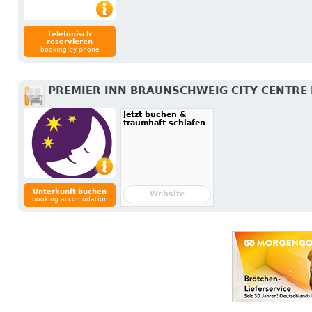
telefonisch
reservieren
booking by phone
PREMIER INN BRAUNSCHWEIG CITY CENTRE
Jetzt buchen &
traumhaft schlafen
Unterkunft buchen
Website
booking accomodation