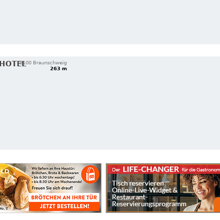
 HOTEL
38100 Braunschweig
263 m