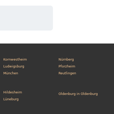
Kornwestheim
Nürnberg
Ludwigsburg
Pforzheim
München
Reutlingen
Hildesheim
Oldenburg in Oldenburg
Lüneburg