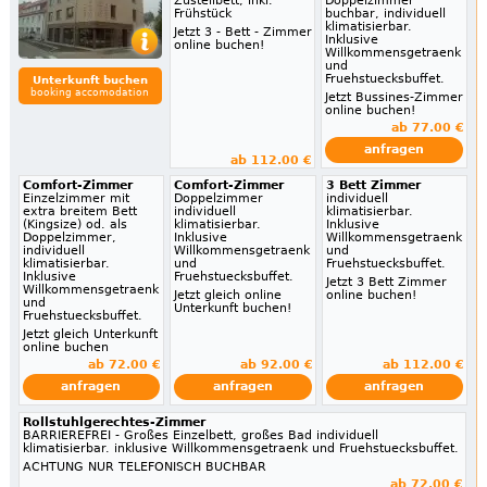
Zustellbett, inkl.
Doppelzimmer
Frühstück
buchbar, individuell
klimatisierbar.
Jetzt 3 - Bett - Zimmer
Inklusive
online buchen!
Willkommensgetraenk
und
Fruehstuecksbuffet.
Unterkunft buchen
booking accomodation
Jetzt Bussines-Zimmer
online buchen!
ab 77.00 €
anfragen
ab 112.00 €
Comfort-Zimmer
Comfort-Zimmer
3 Bett Zimmer
Einzelzimmer mit
Doppelzimmer
individuell
extra breitem Bett
individuell
klimatisierbar.
(Kingsize) od. als
klimatisierbar.
Inklusive
Doppelzimmer,
Inklusive
Willkommensgetraenk
individuell
Willkommensgetraenk
und
klimatisierbar.
und
Fruehstuecksbuffet.
Inklusive
Fruehstuecksbuffet.
Jetzt 3 Bett Zimmer
Willkommensgetraenk
Jetzt gleich online
online buchen!
und
Unterkunft buchen!
Fruehstuecksbuffet.
Jetzt gleich Unterkunft
online buchen
ab 72.00 €
ab 92.00 €
ab 112.00 €
anfragen
anfragen
anfragen
Rollstuhlgerechtes-Zimmer
BARRIEREFREI - Großes Einzelbett, großes Bad individuell
klimatisierbar. inklusive Willkommensgetraenk und Fruehstuecksbuffet.
ACHTUNG NUR TELEFONISCH BUCHBAR
ab 72.00 €