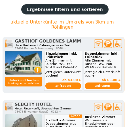
Ergebnisse filtern und sortieren
aktuelle Unterkünfte im Umkreis von 3km um
Röhlingen
GASTHOF GOLDENES LAMM
Hotel Restaurant Cateringservice - Saal
73492 Rainau Schwabsberg
6066 m
Einzelzimmer inkl.
Doppelzimmer inkl.
Frühstück
Frühstück
Alle Zimmer mit
Alle Zimmer mit
Dusche, WC, Fön,
Dusche, WC, Fön,
WLAN und Kabel-TV
WLAN und Kabel-TV
Jetzt gleich Unterkunft
Jetzt gleich Unterkunft
buchen!
buchen!
ab 43.00 €
ab 65.00 €
Unterkunft buchen
booking accomodation
anfragen
anfragen
SEBCITY HOTEL
Hotel, Unterkunft, Übernachten, Zimmer
73479 Ellwangen (Jagst)
6212 m
Aktion
Business-Zimmer
3 - Bett - Zimmer
Wahlweise als
Doppelzimmer plus
Einzelzimmer oder