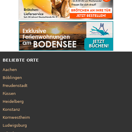
BELIEBTE ORTE
Aachen
Böblingen
Freudenstadt
Füssen
Heidelberg
Konstanz
Kornwestheim
Ludwigsburg