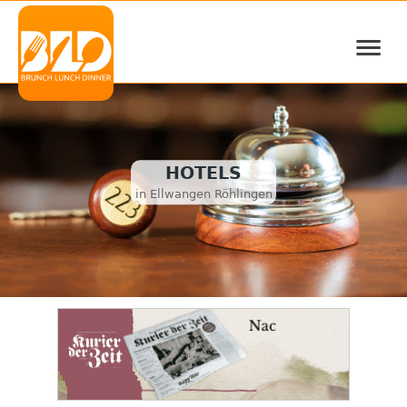
≡
HOTELS
in Ellwangen Röhlingen