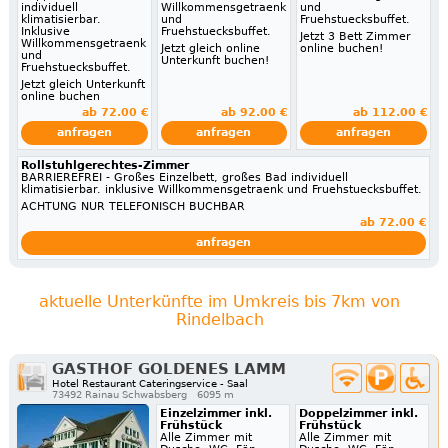
individuell
Willkommensgetraenk
und
klimatisierbar.
und
Fruehstuecksbuffet.
Inklusive
Fruehstuecksbuffet.
Jetzt 3 Bett Zimmer
Willkommensgetraenk
Jetzt gleich online
online buchen!
und
Unterkunft buchen!
Fruehstuecksbuffet.
Jetzt gleich Unterkunft
online buchen
ab 72.00 €
ab 92.00 €
ab 112.00 €
anfragen
anfragen
anfragen
Rollstuhlgerechtes-Zimmer
BARRIEREFREI - Großes Einzelbett, großes Bad individuell
klimatisierbar. inklusive Willkommensgetraenk und Fruehstuecksbuffet.
ACHTUNG NUR TELEFONISCH BUCHBAR
ab 72.00 €
anfragen
aktuelle Unterkünfte im Umkreis bis 7km von
Rindelbach
GASTHOF GOLDENES LAMM
Hotel Restaurant Cateringservice - Saal
73492 Rainau Schwabsberg
6095 m
Einzelzimmer inkl.
Doppelzimmer inkl.
Frühstück
Frühstück
Alle Zimmer mit
Alle Zimmer mit