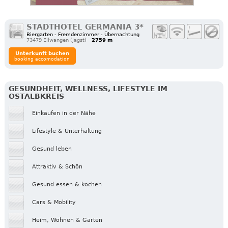
STADTHOTEL GERMANIA 3*
Biergarten - Fremdenzimmer - Übernachtung
73479 Ellwangen (Jagst)
2759 m
Unterkunft buchen
booking accomodation
GESUNDHEIT, WELLNESS, LIFESTYLE IM
OSTALBKREIS
Einkaufen in der Nähe
Lifestyle & Unterhaltung
Gesund leben
Attraktiv & Schön
Gesund essen & kochen
Cars & Mobility
Heim, Wohnen & Garten