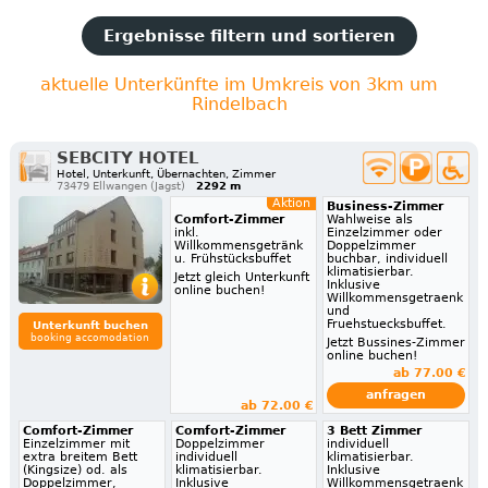
Ergebnisse filtern und sortieren
aktuelle Unterkünfte im Umkreis von 3km um
Rindelbach
SEBCITY HOTEL
Hotel, Unterkunft, Übernachten, Zimmer
73479 Ellwangen (Jagst)
2292 m
Aktion
Business-Zimmer
Comfort-Zimmer
Wahlweise als
inkl.
Einzelzimmer oder
Willkommensgetränk
Doppelzimmer
u. Frühstücksbuffet
buchbar, individuell
klimatisierbar.
Jetzt gleich Unterkunft
Inklusive
online buchen!
Willkommensgetraenk
und
Fruehstuecksbuffet.
Unterkunft buchen
booking accomodation
Jetzt Bussines-Zimmer
online buchen!
ab 77.00 €
anfragen
ab 72.00 €
Comfort-Zimmer
Comfort-Zimmer
3 Bett Zimmer
Einzelzimmer mit
Doppelzimmer
individuell
extra breitem Bett
individuell
klimatisierbar.
(Kingsize) od. als
klimatisierbar.
Inklusive
Doppelzimmer,
Inklusive
Willkommensgetraenk