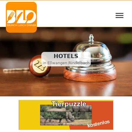
≡
HOTELS
in Ellwangen Rindelbach