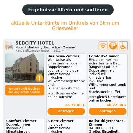
Ergebnisse filtern und sortieren
aktuelle Unterkünfte im Umkreis von 3km um
Griesweiler
SEBCITY HOTEL
Hotel, Unterkunft, Übernachten, Zimmer
73479 Ellwangen (Jagst)
5412 m
Business-Zimmer
Comfort-Zimmer
Wahlweise als
Einzelzimmer mit
Einzelzimmer oder
extra breitem Bett
Doppelzimmer
(Kingsize) od. als
buchbar, individuell
Doppelzimmer,
klimatisierbar.
individuell
Inklusive
klimatisierbar.
Willkommensgetraenk
Inklusive
und
Willkommensgetraenk
Fruehstuecksbuffet.
und
Unterkunft buchen
Fruehstuecksbuffet.
booking accomodation
Jetzt Bussines-Zimmer
online buchen!
Jetzt gleich Unterkunft
online buchen
ab 77.00 €
ab 72.00 €
anfragen
anfragen
Comfort-Zimmer
3 Bett Zimmer
Rollstuhlgerechtes-
Doppelzimmer
individuell
Zimmer
individuell
klimatisierbar.
BARRIEREFREI -
klimatisierbar.
Inklusive
Großes Einzelbett,