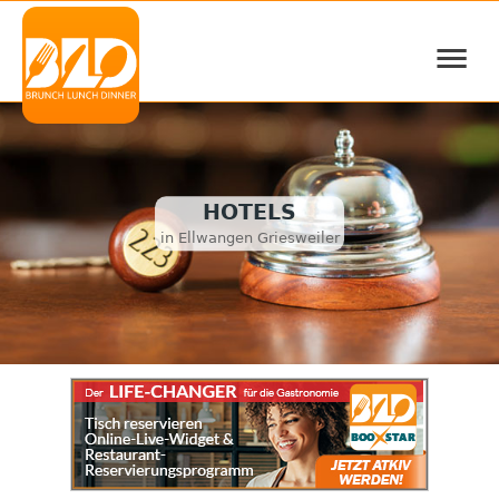
≡
HOTELS
in Ellwangen Griesweiler