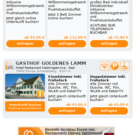
Inklusive
Willkommensgetraenk
großes Bad individuell
Willkommensgetraenk
und
klimatisierbar.
und
Fruehstuecksbuffet.
inklusive
Fruehstuecksbuffet.
Willkommensgetraenk
Jetzt 3 Bett Zimmer
und
Jetzt gleich online
online buchen!
Fruehstuecksbuffet.
Unterkunft buchen!
ACHTUNG NUR
TELEFONISCH
BUCHBAR
ab 92.00 €
ab 112.00 €
ab 72.00 €
anfragen
anfragen
anfragen
GASTHOF GOLDENES LAMM
Hotel Restaurant Cateringservice - Saal
73492 Rainau Schwabsberg
8107 m
Einzelzimmer inkl.
Doppelzimmer inkl.
Frühstück
Frühstück
Alle Zimmer mit
Alle Zimmer mit
Dusche, WC, Fön,
Dusche, WC, Fön,
WLAN und Kabel-TV
WLAN und Kabel-TV
Jetzt gleich Unterkunft
Jetzt gleich Unterkunft
buchen!
buchen!
ab 43.00 €
ab 65.00 €
Unterkunft buchen
booking accomodation
anfragen
anfragen