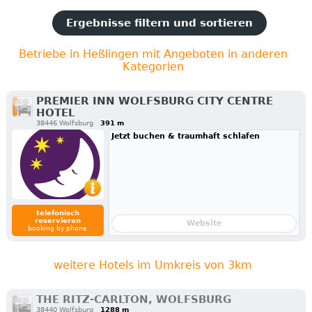
Ergebnisse filtern und sortieren
Betriebe in Heßlingen mit Angeboten in anderen
Kategorien
PREMIER INN WOLFSBURG CITY CENTRE
HOTEL
38446 Wolfsburg
391 m
Jetzt buchen & traumhaft schlafen
telefonisch
reservieren
Website
booking by phone
weitere Hotels im Umkreis von 3km
THE RITZ-CARLTON, WOLFSBURG
38440 Wolfsburg
1288 m