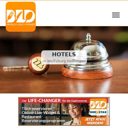
≡
HOTELS
in Wolfsburg Heßlingen