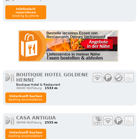
telefonisch
reservieren
booking by phone
BOUTIQUE HOTEL GOLDENE
HENNE
Boutique Hotel & Restaurant
38440 Wolfsburg
1533 m
Unterkunft buchen
booking accomodation
CASA ANTIGUA
38448 Wolfsburg
2555 m
Unterkunft buchen
booking accomodation