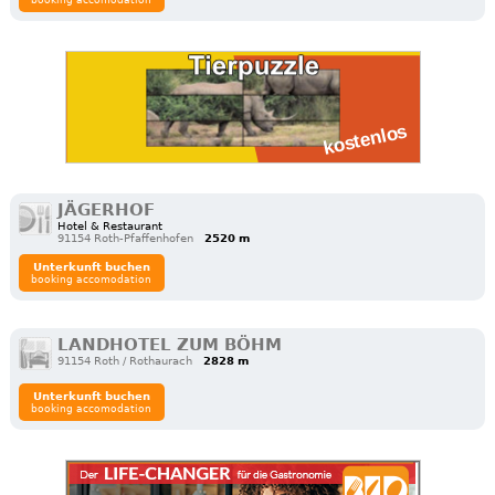
booking accomodation
JÄGERHOF
Hotel & Restaurant
91154 Roth-Pfaffenhofen
2520 m
Unterkunft buchen
booking accomodation
LANDHOTEL ZUM BÖHM
91154 Roth / Rothaurach
2828 m
Unterkunft buchen
booking accomodation