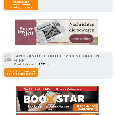
telefonisch
reservieren
booking by phone
LANDGASTHOF-HOTEL "ZUR SCHARFEN
ECKE"
31141 Hildesheim
2871 m
Unterkunft buchen
booking accomodation