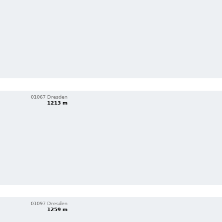
01067 Dresden
1213 m
01097 Dresden
1259 m