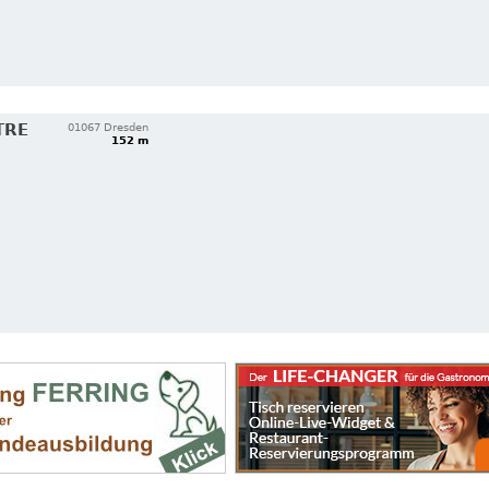
TRE
01067 Dresden
152 m