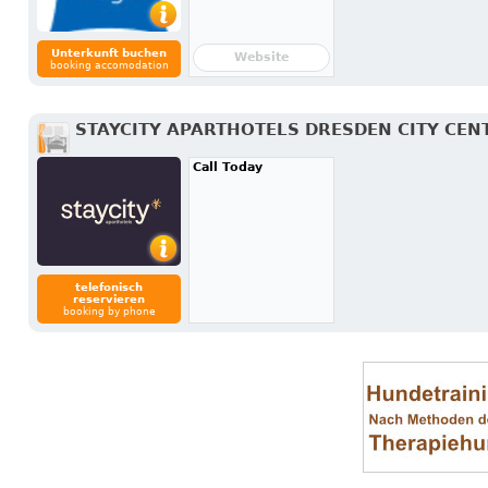
Unterkunft buchen
Website
booking accomodation
STAYCITY APARTHOTELS DRESDEN CITY CEN
Call Today
telefonisch
reservieren
booking by phone