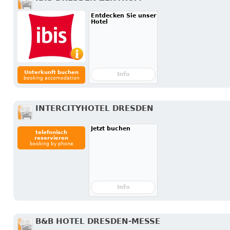
Entdecken Sie unser
Hotel
Unterkunft buchen
Info
booking accomodation
INTERCITYHOTEL DRESDEN
Jetzt buchen
telefonisch
reservieren
booking by phone
Info
B&B HOTEL DRESDEN-MESSE