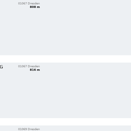
01067 Dresden
808 m
HG
01067 Dresden
816 m
01069 Dresden