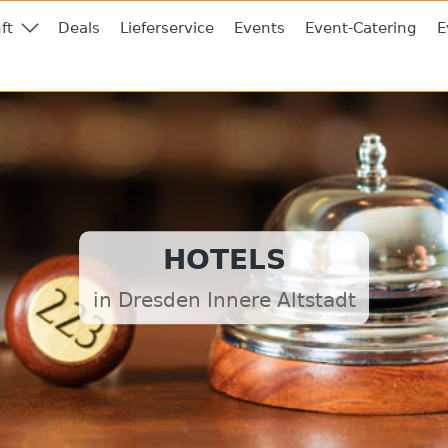
ft
Deals
Lieferservice
Events
Event-Catering
E
HOTELS
in Dresden Innere Altstadt