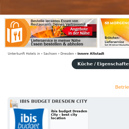
Unterkunft Hotels
in
›
Sachsen
›
Dresden
›
Innere Altstadt
Küche / Eigenschaften
Betri
IBIS BUDGET DRESDEN CITY
ibis budget Dresden
City - best city
location