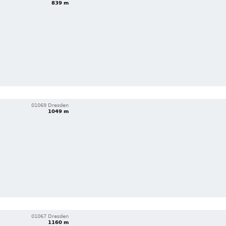
839 m
01069 Dresden
1049 m
01067 Dresden
1160 m