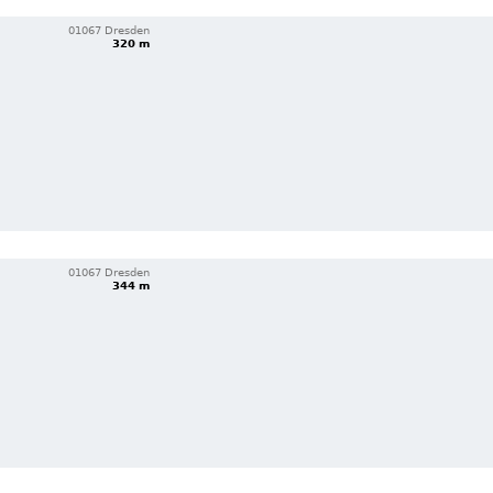
01067 Dresden
320 m
01067 Dresden
344 m