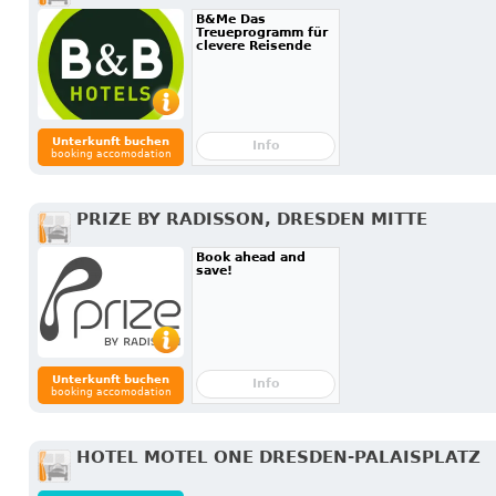
B&Me Das
Treueprogramm für
clevere Reisende
Unterkunft buchen
Info
booking accomodation
PRIZE BY RADISSON, DRESDEN MITTE
Book ahead and
save!
Unterkunft buchen
Info
booking accomodation
HOTEL MOTEL ONE DRESDEN-PALAISPLATZ