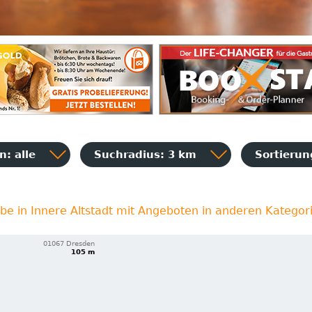
: alle
Suchradius: 3 km
Sortieru
ebe in Innere Altstadt mit Angeboten in anderen Kategor
01067 Dresden
105 m