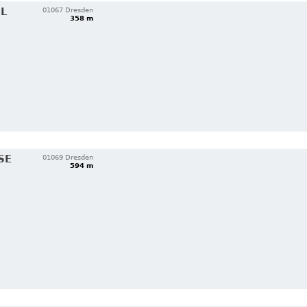
EL
01067 Dresden
358 m
 H
01069 Dresden
594 m