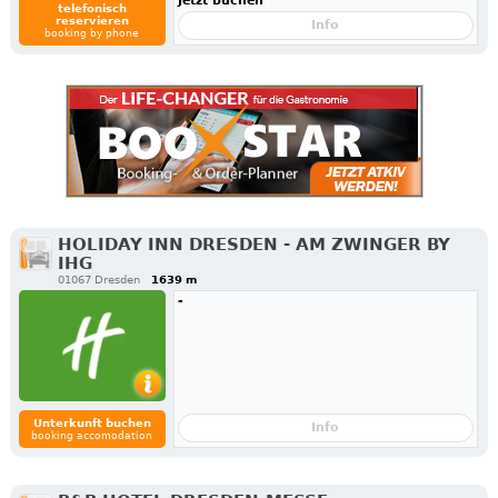
Jetzt buchen
telefonisch
reservieren
Info
booking by phone
HOLIDAY INN DRESDEN - AM ZWINGER BY
IHG
01067 Dresden
1639 m
-
Unterkunft buchen
Info
booking accomodation