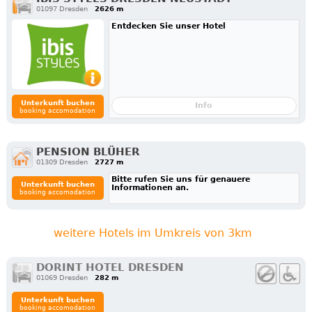
01097 Dresden
2626 m
Entdecken Sie unser Hotel
Unterkunft buchen
Info
booking accomodation
PENSION BLÜHER
01309 Dresden
2727 m
Bitte rufen Sie uns für genauere
Unterkunft buchen
Informationen an.
booking accomodation
weitere Hotels im Umkreis von 3km
DORINT HOTEL DRESDEN
01069 Dresden
282 m
Unterkunft buchen
booking accomodation