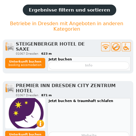
Ergebnisse filtern und sortieren
Betriebe in Dresden mit Angeboten in anderen
Kategorien
STEIGENBERGER HOTEL DE
SAXE
01067 Dresden
623 m
Jetzt buchen
Unterkunft buchen
booking accomodation
Info
PREMIER INN DRESDEN CITY ZENTRUM
HOTEL
01067 Dresden
871 m
Jetzt buchen & traumhaft schlafen
Unterkunft buchen
Website