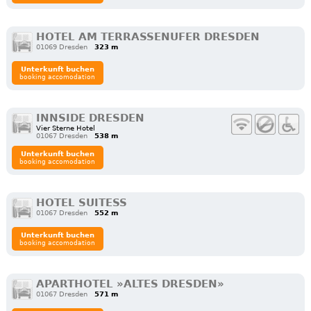
HOTEL AM TERRASSENUFER DRESDEN
01069 Dresden
323 m
Unterkunft buchen
booking accomodation
INNSIDE DRESDEN
Vier Sterne Hotel
01067 Dresden
538 m
Unterkunft buchen
booking accomodation
HOTEL SUITESS
01067 Dresden
552 m
Unterkunft buchen
booking accomodation
APARTHOTEL »ALTES DRESDEN»
01067 Dresden
571 m