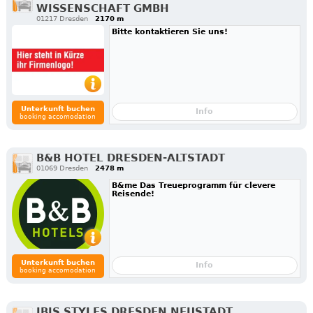
WISSENSCHAFT GMBH
01217 Dresden
2170 m
Bitte kontaktieren Sie uns!
Unterkunft buchen
Info
booking accomodation
B&B HOTEL DRESDEN-ALTSTADT
01069 Dresden
2478 m
B&me Das Treueprogramm für clevere
Reisende!
Unterkunft buchen
Info
booking accomodation
IBIS STYLES DRESDEN NEUSTADT