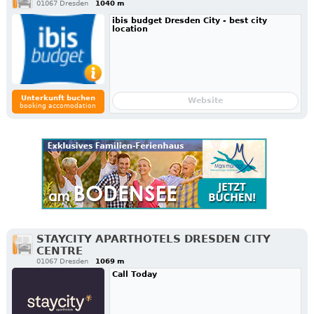
01067 Dresden
1040 m
ibis budget Dresden City - best city
location
Unterkunft buchen
Website
booking accomodation
STAYCITY APARTHOTELS DRESDEN CITY
CENTRE
01067 Dresden
1069 m
Call Today