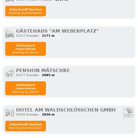
Unterkunft buchen
booking accomodation
GÄSTEHAUS "AM WEBERPLATZ"
01217 Dresden
2171 m
telefonisch
reservieren
booking by phone
PENSION MÄTSCHKE
01277 Dresden
2685 m
telefonisch
reservieren
booking by phone
HOTEL AM WALDSCHLÖSSCHEN GMBH
01099 Dresden
2836 m
Unterkunft buchen
booking accomodation