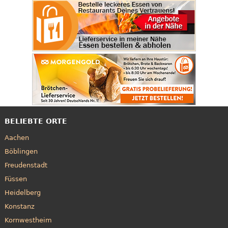
BELIEBTE ORTE
Aachen
Böblingen
Freudenstadt
Füssen
Heidelberg
Konstanz
Kornwestheim