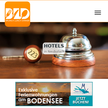
≡
HOTELS
in Neubulach