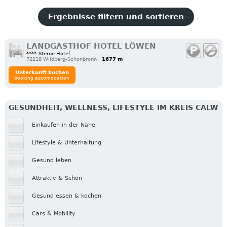
Ergebnisse filtern und sortieren
LANDGASTHOF HOTEL LÖWEN
****-Sterne Hotel
72218 Wildberg-Schönbronn
1677 m
Unterkunft buchen
booking accomodation
GESUNDHEIT, WELLNESS, LIFESTYLE IM KREIS CALW
Einkaufen in der Nähe
Lifestyle & Unterhaltung
Gesund leben
Attraktiv & Schön
Gesund essen & kochen
Cars & Mobility