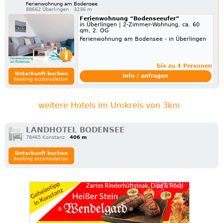
Ferienwohnung am Bodensee
88662 Überlingen
3236 m
Ferienwohnung “Bodenseeufer”
in Überlingen | 2-Zimmer-Wohnung, ca. 60
qm, 2. OG
Ferienwohnung am Bodensee - in Überlingen
bis zu 4 Personen
Unterkunft buchen
Info / anfragen
booking accomodation
weitere Hotels im Umkreis von 3km
LANDHOTEL BODENSEE
78465 Konstanz
406 m
Unterkunft buchen
booking accomodation