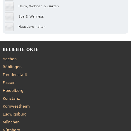
Heim, Wohnen & Garten
Spa & Wellness
Haustiere halten
BELIEBTE ORTE
Aachen
Böblingen
Freudenstadt
Füssen
Heidelberg
Konstanz
Kornwestheim
Ludwigsburg
München
Nürnberg