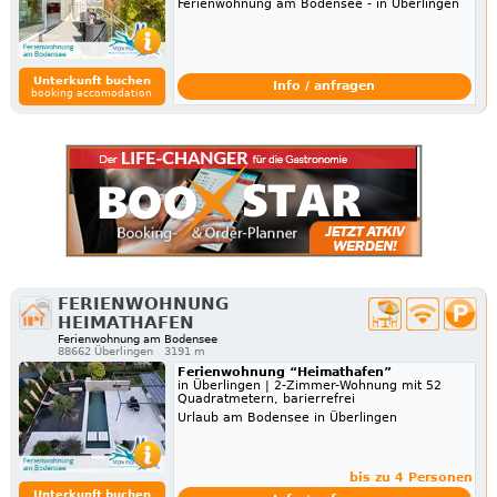
Ferienwohnung am Bodensee - in Überlingen
Unterkunft buchen
Info / anfragen
booking accomodation
FERIENWOHNUNG
HEIMATHAFEN
Ferienwohnung am Bodensee
88662 Überlingen
3191 m
Ferienwohnung “Heimathafen”
in Überlingen | 2-Zimmer-Wohnung mit 52
Quadratmetern, barierrefrei
Urlaub am Bodensee in Überlingen
bis zu 4 Personen
Unterkunft buchen