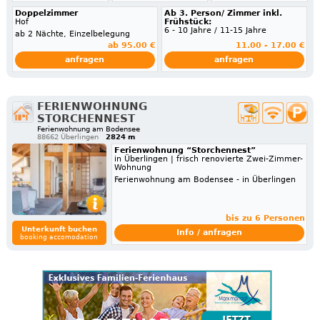
Doppelzimmer
Ab 3. Person/ Zimmer inkl.
Hof
Frühstück:
6 - 10 Jahre / 11-15 Jahre
ab 2 Nächte, Einzelbelegung
ab 95.00 €
11.00 - 17.00 €
anfragen
anfragen
FERIENWOHNUNG
STORCHENNEST
Ferienwohnung am Bodensee
88662 Überlingen
2824 m
Ferienwohnung “Storchennest”
in Überlingen | frisch renovierte Zwei-Zimmer-
Wohnung
Ferienwohnung am Bodensee - in Überlingen
bis zu 6 Personen
Unterkunft buchen
Info / anfragen
booking accomodation