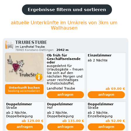
Ergebnisse filtern und sortieren
aktuelle Unterkünfte im Umkreis von 3km um
Wallhausen
TRUBESTUBE
im Landhotel Traube
78465 Konstanz-Dettingen
2042 m
Ob früh für
Einzelzimmer
Geschäftsreisende
ab 2 Nächte
oder
ausgedehnt für
Urlaubsgäste – freuen
Sie sich auf den
nächsten Morgen und
unser reichhaltiges
Frühstücksbüffet.
Unterkunft buchen
Landhotel Traube
ab 69.00 €
booking accomodation
anfragen
anfragen
Doppelzimmer
Doppelzimmer
Doppelzimmer
Straße
Hof
Straße
ab 2 Nächte,
ab 2 Nächte,
ab 2 Nächte,
Doppelbelegung
Doppelbelegung
Einzelbelegung
ab 129.00 €
ab 135.00 €
ab 92.00 €
anfragen
anfragen
anfragen