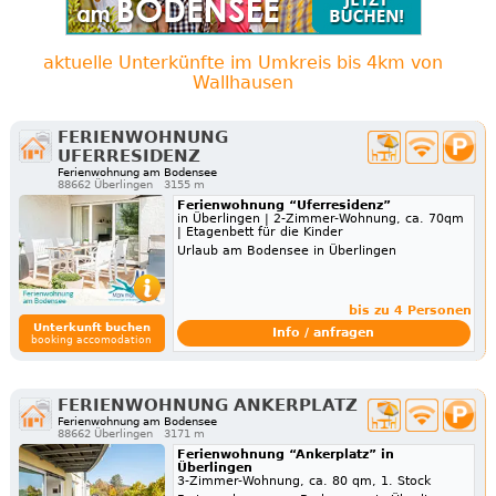
aktuelle Unterkünfte im Umkreis bis 4km von
Wallhausen
FERIENWOHNUNG
UFERRESIDENZ
Ferienwohnung am Bodensee
88662 Überlingen
3155 m
Ferienwohnung “Uferresidenz”
in Überlingen | 2-Zimmer-Wohnung, ca. 70qm
| Etagenbett für die Kinder
Urlaub am Bodensee in Überlingen
bis zu 4 Personen
Unterkunft buchen
Info / anfragen
booking accomodation
FERIENWOHNUNG ANKERPLATZ
Ferienwohnung am Bodensee
88662 Überlingen
3171 m
Ferienwohnung “Ankerplatz” in
Überlingen
3-Zimmer-Wohnung, ca. 80 qm, 1. Stock